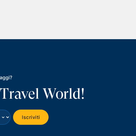
iaggi?
 Travel World!
⌄
Iscriviti