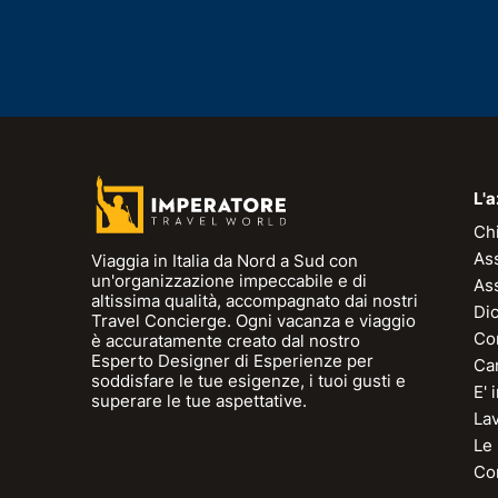
L'
Ch
As
Viaggia in Italia da Nord a Sud con
un'organizzazione impeccabile e di
As
altissima qualità, accompagnato dai nostri
Dic
Travel Concierge. Ogni vacanza e viaggio
Con
è accuratamente creato dal nostro
Esperto Designer di Esperienze per
Can
soddisfare le tue esigenze, i tuoi gusti e
E'
superare le tue aspettative.
La
Le
Con