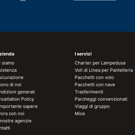
azienda
I servizi
i siamo
Charter per Lampedusa
sistenza
Voli di Linea per Pantelleria
sicurazione
Pacchetti con volo
ono di noi
Pacchetti con nave
dizioni generali
Trasferimenti
cellation Policy
Parcheggi convenzionati
 importante sapere
Viaggi di gruppo
vora con noi
Mice
 nostre agenzie
tatti