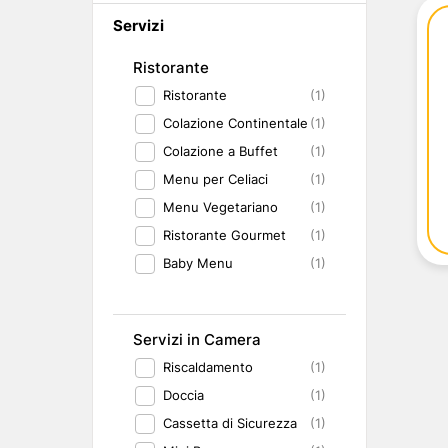
Abruzzo
Isole del Golfo di Napoli
Single
Servizi
Emilia Romagna
Lampedusa
Under 30
Valle d'Aosta
Pantelleria
Viaggio con Amic
Ristorante
Trentino-Alto Adige
Pet Friendly
Ristorante
(1)
Friuli-Venezia Giulia
Gourmet & Enog
Marche
Benessere e Rela
Colazione Continentale
(1)
Malta
Colazione a Buffet
(1)
Menu per Celiaci
(1)
Menu Vegetariano
(1)
Ristorante Gourmet
(1)
Baby Menu
(1)
Servizi in Camera
Riscaldamento
(1)
Doccia
(1)
Cassetta di Sicurezza
(1)