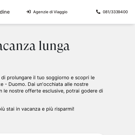
dine
Agenzie di Viaggio
081/3339400
lari
liane
Malta
Umbria
vacanza lunga
Magica 2026 - Orientale
e
Isola di Malta
Umbria Centrale
Magica 2026 - Occidentale
icercata
a
mpania 2026 - Primavera-Estate
sa
di prolungare il tuo soggiorno e scopri le
lia e Matera 2026
di
ze - Duomo. Dai un'occhiata alle nostre
no delle due Sicilie 2026
n le nostre offerte esclusive, potrai godere di
a 2026
a 2026
 del Presepe Napoletano e Pompei
ù stai in vacanza e più risparmi!
oterismo, pizze e Lacryma Christi
disiaco tra tortellini, torri e dolci colline
a 4 stelle
dimenticabile nella storia dell'Impero Romano