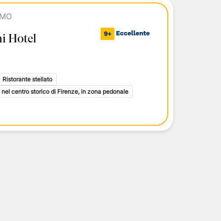
i toscani
OMO
delle Isole Eolie
delle Isole Eolie
i Hotel
le Eolie
Ristorante stellato
 nel centro storico di Firenze, in zona pedonale