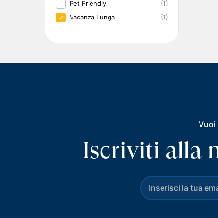
Pet Friendly
(1)
Vacanza Lunga
(1)
Vuoi 
Iscriviti all