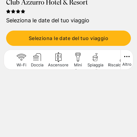
Club Azzurro Hotel & Resort
Viaggiatori
1
Camera
,
2
Adulti
Seleziona le date del tuo viaggio
CERCA
Seleziona le date del tuo viaggio
Altro
Wi-Fi
Doccia
Ascensore
Mini
Spiaggia
Riscaldamento
Bar
di
Sabbia