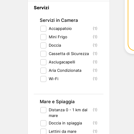
Abruzzo
Isole del Golfo di Napoli
Single
Servizi
Emilia Romagna
Lampedusa
Under 30
Valle d'Aosta
Pantelleria
Viaggio con Amic
Servizi in Camera
Trentino-Alto Adige
Pet Friendly
Accappatoio
(1)
Friuli-Venezia Giulia
Gourmet & Enog
Marche
Benessere e Rela
Mini Frigo
(1)
Malta
Doccia
(1)
Cassetta di Sicurezza
(1)
Asciugacapelli
(1)
Aria Condizionata
(1)
Wi-Fi
(1)
Mare e Spiaggia
Distanza 0 - 1 km dal
(1)
mare
Doccia in spiaggia
(1)
Lettini da mare
(1)