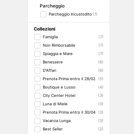
Parcheggio
Parcheggio Incustodito
(1)
Collezioni
Famiglia
(7)
Non Rimborsabile
(7)
Spiaggia e Mare
(7)
Benessere
(6)
D'Affari
(6)
Prenota Prima entro il 28/02
(5)
Boutique e Lusso
(4)
City Center Hotel
(3)
Luna di Miele
(3)
Prenota Prima entro il 30/04
(3)
Vacanza Lunga
(3)
Best Seller
(2)