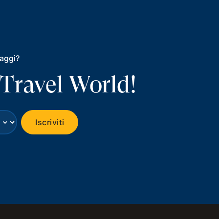
iaggi?
 Travel World!
⌄
Iscriviti