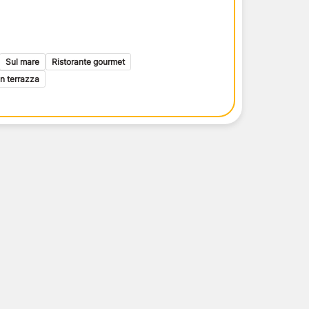
i toscani
delle Isole Eolie
delle Isole Eolie
le Eolie
Sul mare
Ristorante gourmet
in terrazza