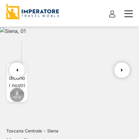
Cosa
Pacchetto vacanza
Solo hotel
dicono
i nostri
Tour e itinerari
clienti
8
FOTO
Tipo pacchetto
Partenza da
Volo + hotel
Cerca destinazioni
-
Toscana Centrale
Siena
Data di partenza
Data di ritorno