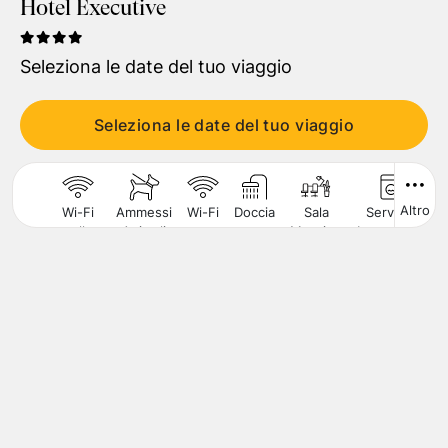
Hotel Executive
Viaggiatori
1
Camera
,
2
Adulti
Seleziona le date del tuo viaggio
CERCA
Seleziona le date del tuo viaggio
Altro
Wi-Fi
Ammessi
Wi-Fi
Doccia
Sala
Servizio
A
nelle
Animali
Meeting
Lavanderia
Aree
di
Comuni
Piccola
Taglia