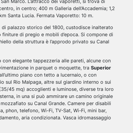
San Marco. L’attracco dei vaporetti, si trova di
centro, in centro; 400 m Galleria dell’Accademia; 1,2
km Santa Lucia. Fermata Vaporetto: 10 m.
o di palazzo storico del 1800, custodisce inalterato
no finiture di pregio e mobili d’epoca. Si compone di
chiello della struttura è l’approdo privato su Canal
o con elegante tappezzeria alle pareti, alcune con
vimentazione in parquet o moquette, tra
Superior
all’ultimo piano con tetto a lucernaio, o con
 sul Rio Malpaga, altre sul giardino interno o sui
35/45 mq) accoglienti e luminose, diverse tra loro
sterna, in una si può ammirare un camino originale
ta mozzafiato su Canal Grande. Camere per disabili
, phon, telefono, Wi-Fi, TV-Sat, Wi-Fi, mini bar,
aldamento, aria condizionata. Vasca idromassaggio