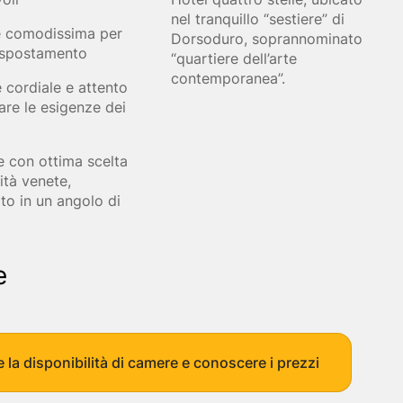
Gallipoli
Siena
Pecorino e vin
nel tranquillo “sestiere” di
Matera
Matera
Trekking Tour 
e comodissima per
Dorsoduro, soprannominato
i
Tropea
Bologna
Prestige Tour 
i spostamento
“quartiere dell’arte
Taormina
Pisa
Tour delle Iso
contemporanea”.
 cordiale e attento
astronomia
Roma
Arezzo
are le esigenze dei
x
Verona
Spoleto
Napoli
Noto
Erice
e con ottima scelta
Alghero
lità venete,
to in un angolo di
e
e la disponibilità di camere e conoscere i prezzi