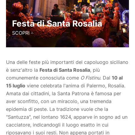
Festa di Santa Rosalia
SCOPRI
Una delle feste più importanti del capoluogo siciliano
è senz'altro la
Festa di Santa Rosalia
, più
comunemente conosciuta come
O Fistinu
. Dal
10 al
15 luglio
viene celebrata l'anima di Palermo, Rosalia.
Amata dai cittadini, la Santa Patrona è famosa per
aver sconfitto, con un miracolo, una tremenda
epidemia di peste. La tradizione vuole che la
"Santuzza", nel lontano 1624, apparve in sogno ad un
cacciatore, indicandogli il luogo esatto in cui
riposavano i suoi resti. Non appena portati in