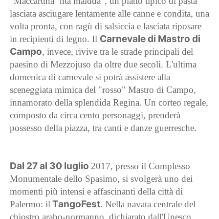
"Maccaruna ‘nta maidda", un piatto tipico di pasta
lasciata asciugare lentamente alle canne e condita, una
volta pronta, con ragù di salsiccia e lasciata riposare
Carnevale di Mastro di
in recipienti di legno. Il
Campo
, invece, rivive tra le strade principali del
paesino di Mezzojuso da oltre due secoli. L'ultima
domenica di carnevale si potrà assistere alla
sceneggiata mimica del "rosso" Mastro di Campo,
innamorato della splendida Regina. Un corteo regale,
composto da circa cento personaggi, prenderà
possesso della piazza, tra canti e danze guerresche.
Dal 27 al 30 luglio
2017, presso il Complesso
Monumentale dello Spasimo, si svolgerà uno dei
momenti più intensi e affascinanti della città di
TangoFest
Palermo: il
. Nella navata centrale del
chiostro arabo-normanno, dichiarato dall'Unesco