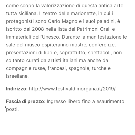
come scopo la valorizzazione di questa antica arte
tutta siciliana. Il teatro delle marionette, in cui i
protagonisti sono Carlo Magno e i suoi paladini, è
iscritto dal 2008 nella lista dei
Patrimoni Orali e
Immateriali dell'Unesco
. Durante la manifestazione le
sale del museo ospiteranno mostre, conferenze,
presentazioni di libri e, soprattutto, spettacoli, non
soltanto curati da artisti italiani ma anche da
compagnie russe, francesi, spagnole, turche e
israeliane.
Indirizzo
: http://www.festivaldimorgana.it/2019/
Fascia di prezzo
: Ingresso libero fino a esaurimento
posti.
Info utili
: www.museodellemarionette.it –
www.festivaldimorgana.it – www.operadeipupi.it