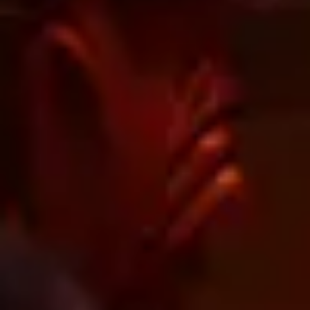
Stai cercando i migliori alloggi per le tue
prossime vacanze?
Scoprili ora
Cosa fare a
Palermo
Palermo
è una delle città più vive e attive non solo
della Sicilia ma di tutta l'Italia meridionale, sempre
pronta a stupire con i suoi mille appuntamenti e le
sue suggestive tradizioni. Se volete scoprire i tanti
volti di questa splendida città, e conoscere un po' di
più il suo popolo, affettuoso e accogliente, allora