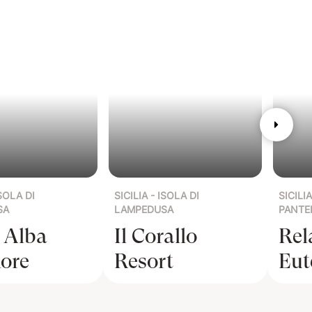
ISOLA DI
SICILIA - ISOLA DI
SICILIA
SA
LAMPEDUSA
PANTE
 Alba
Il Corallo
Rel
ore
Resort
Eut