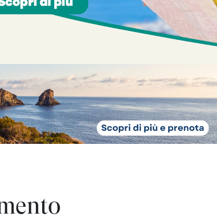
i toscani
delle Isole Eolie
delle Isole Eolie
le Eolie
omento