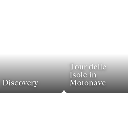
Tour delle
Isole in
Discovery
Motonave