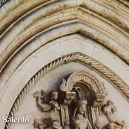
Stai cercando i migliori alloggi per le tue
prossime vacanze?
Scoprili ora
Il tacco d'Italia: sole,
mare e tradizioni
antichissime
Salentu, lu sole, lu mare, lu ientu
. Questo antico
Salento
detto - Il
: il sole, il mare e il vento -
identifica con poche ma efficaci parole il tacco
Salento
d'Italia. Questa magnifica terra pugliese, cinta sia
dallo Ionio che dall'Adriatico, vi farà vivere un'estate