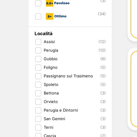
(3)
Abruzzo
Isole del Golfo di Napoli
Single
Emilia Romagna
Lampedusa
Under 30
(34)
Valle d'Aosta
Pantelleria
Viaggio con Amic
Trentino-Alto Adige
Pet Friendly
Friuli-Venezia Giulia
Gourmet & Enog
Località
Marche
Benessere e Rela
Assisi
(12)
Malta
Perugia
(10)
Gubbio
(6)
Foligno
(5)
Passignano sul Trasimeno
(5)
Spoleto
(5)
Bettona
(3)
Orvieto
(3)
Perugia e Dintorni
(3)
San Gemini
(3)
Terni
(3)
Cascia
(2)