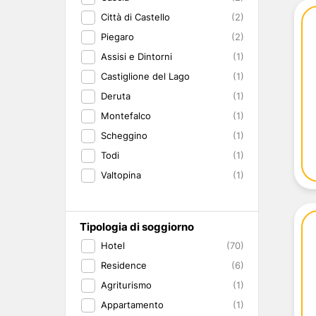
Città di Castello
(2)
Piegaro
(2)
Assisi e Dintorni
(1)
Castiglione del Lago
(1)
Deruta
(1)
Montefalco
(1)
Scheggino
(1)
Todi
(1)
Valtopina
(1)
Tipologia di soggiorno
Hotel
(70)
Residence
(6)
Agriturismo
(1)
Appartamento
(1)