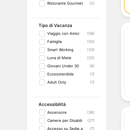
Ristorante Gourmet
(2)
Tipo di Vacanza
Viaggio con Amici
(58)
Famiglia
(55)
Smart Working
(33)
Luna di Miele
(25)
Giovani Under 30
(6)
Ecosostenibile
(1)
Adult Only
(1)
Accessibilità
Ascensore
(36)
Camere per Disabili
(27)
Accesso su Sedie a
(7)