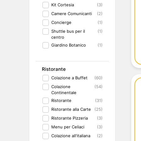
Kit Cortesia
(3)
Camere Comunicanti
(2)
Concierge
(1)
Shuttle bus per il
(1)
centro
Giardino Botanico
(1)
Ristorante
Colazione a Buffet
(60)
Colazione
(54)
Continentale
Ristorante
(31)
Ristorante alla Carte
(25)
Ristorante Pizzeria
(3)
Menu per Celiaci
(3)
Colazione all'italiana
(2)