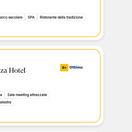
i toscani
delle Isole Eolie
delle Isole Eolie
arco secolare
SPA
Ristorante della tradizione
le Eolie
aza Hotel
ca
Sale meeting attrezzate
alestra