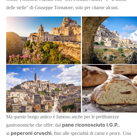
delle stelle" di Giuseppe Tornatore, solo per citarne alcuni.
Ma questo borgo antico è famoso anche per le prelibatezze
pane riconosciuto I.G.P.
gastronomiche che offre: dal
,
peperoni cruschi
ai
, fino alle specialità di carne e pesce. Una