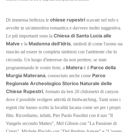
chiese rupestri
Di immensa bellezza le
scavate nel tufo e
avvolte in un'atmosfera romantica e davvero molto suggestiva.
Chiesa di Santa Lucia alle
Le più importanti sono la
Malve
Madonna dell’Idris
e la
, simboli di come l'uomo sia
riuscito ad essere in completa simbiosi con l'ambiente che lo
circonda. Un luogo d'interesse da non perdere, se state
Matera
Parco della
programmando le vostre ferie, a
è il
Murgia Materana
Parco
, conosciuto anche come
Regionale Archeologico Storico Naturale delle
Chiese Rupestri
, formato da ben 20 chilometri di canyon
dove è possibile svolgere attività di birdwatching. Tanti sono i
registi che hanno scelto la località lucana come set per i propri
film. Ricordiamo, infatti, Pier Paolo Pasolini con il suo "Il
Vangelo secondo Matteo", Mel Gibson con "La Passione di
Cristo", Michele Placido con "Del Perduto Amore" e "L'uomo