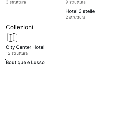
3
struttura
9
struttura
Hotel 3 stelle
2
struttura
Collezioni
City Center Hotel
12
struttura
Boutique e Lusso
8
struttura
Luna di Miele
8
struttura
Best Seller
8
struttura
Non Rimborsabile
6
struttura
D'Affari
5
struttura