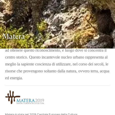
Matera
Una recente fotografia di
ci mostra una destinazione
speciale e unica nel suo genere, in cui si fondono perfettamente
Capitale
arte, cultura e bellezze paesaggistiche. Proclamata
Europea della Cultura per il 2019
, è divenuta celebre per
Matera
Sassi
l'immenso fascino che sprigionano i
, Patrimonio
dell'Umanità dal 1993, nonché primo sito dell'Italia meridionale
ad ottenere questo riconoscimento, e luogo dove si concentra il
centro storico. Questo incantevole nucleo urbano rappresenta al
meglio la sapiente coscienza di utilizzare, nel corso dei secoli, le
risorse che provengono soltanto dalla natura, ovvero terra, acqua
ed energia.
Matera è stata nel 2019 Capitale Europea della Cultura