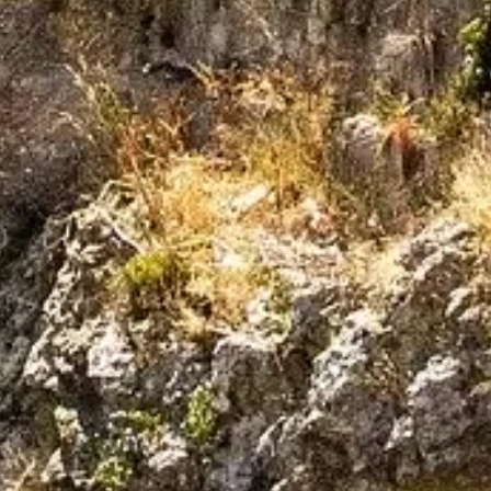
Stai cercando i migliori alloggi per le tue
prossime vacanze?
Scoprili ora
La capitale europea
della cultura per il
2019