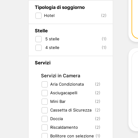
Abruzzo
Isole del Golfo di Napoli
Single
Tipologia di soggiorno
Emilia Romagna
Lampedusa
Under 30
Hotel
(2)
Valle d'Aosta
Pantelleria
Viaggio con Amic
Trentino-Alto Adige
Pet Friendly
Friuli-Venezia Giulia
Stelle
Gourmet & Enog
Marche
Benessere e Rela
5
stelle
(1)
Malta
4
stelle
(1)
Servizi
Servizi in Camera
Aria Condizionata
(2)
Asciugacapelli
(2)
Mini Bar
(2)
Cassetta di Sicurezza
(2)
Doccia
(2)
Riscaldamento
(2)
Bollitore con selezione
(1)