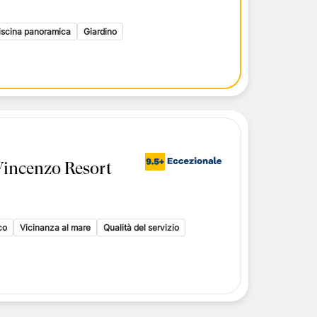
i toscani
delle Isole Eolie
iscina panoramica
Giardino
delle Isole Eolie
le Eolie
Vincenzo Resort
co
Vicinanza al mare
Qualità del servizio