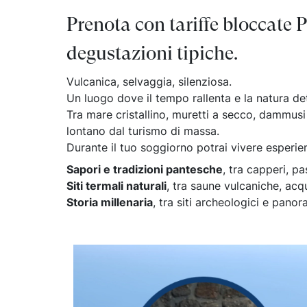
Abruzzo
Isole del Golfo di Napoli
Single
Prenota con tariffe bloccate Pa
Emilia Romagna
Lampedusa
Under 30
Valle d'Aosta
Pantelleria
Viaggio con Amic
degustazioni tipiche.
Trentino-Alto Adige
Pet Friendly
Friuli-Venezia Giulia
Gourmet & Enog
Vulcanica, selvaggia, silenziosa.
Marche
Benessere e Rela
Un luogo dove il tempo rallenta e la natura dett
Malta
Tra mare cristallino, muretti a secco, dammusi 
lontano dal turismo di massa.
Durante il tuo soggiorno potrai vivere esperie
Sapori e tradizioni pantesche
, tra capperi, pa
Siti termali naturali
, tra saune vulcaniche, acq
Storia millenaria
, tra siti archeologici e pano