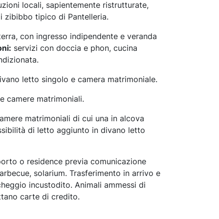
zioni locali, sapientemente ristrutturate,
 zibibbo tipico di Pantelleria.
 terra, con ingresso indipendente e veranda
ni:
servizi con doccia e phon, cucina
ndizionata.
vano letto singolo e camera matrimoniale.
e camere matrimoniali.
mere matrimoniali di cui una in alcova
ibilità di letto aggiunto in divano letto
orto o residence previa comunicazione
barbecue, solarium. Trasferimento in arrivo e
rcheggio incustodito. Animali ammessi di
ttano carte di credito.