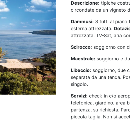
Descrizione:
tipiche costru
circondate da un vigneto di
Dammusi:
3 tutti al piano
esterna attrezzata.
Dotazio
attrezzata, TV-Sat, aria co
Scirocco:
soggiorno con di
Maestrale:
soggiorno e du
Libeccio:
soggiorno, due ca
separata da una tenda. Poss
singolo.
Servizi:
check-in c/o aerop
telefonica, giardino, area 
partenza, su richiesta. Pa
piccola taglia. Non si acce