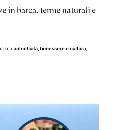
i toscani
nze in barca, terme naturali e
delle Isole Eolie
delle Isole Eolie
le Eolie
i cerca
autenticità, benessere e cultura
,