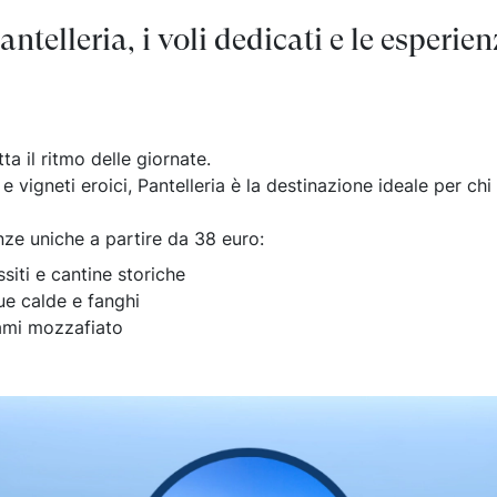
Gallipoli
Siena
Pecorino e vin
ntelleria, i voli dedicati e le esperie
Matera
Matera
Trekking Tour 
i
Tropea
Bologna
Prestige Tour 
Taormina
Pisa
Tour delle Iso
astronomia
Roma
Arezzo
x
Verona
Spoleto
a il ritmo delle giornate.
Napoli
Noto
Erice
e vigneti eroici, Pantelleria è la destinazione ideale per ch
Alghero
nze uniche a partire da 38 euro:
ssiti e cantine storiche
ue calde e fanghi
rami mozzafiato