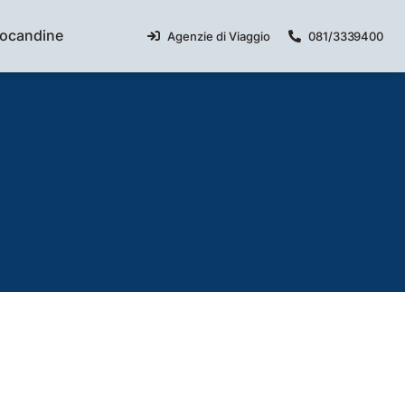
ocandine
Agenzie di Viaggio
081/3339400
lari
liane
Malta
Umbria
Magica 2026 - Orientale
e
Isola di Malta
Umbria Centrale
Magica 2026 - Occidentale
icercata
a
mpania 2026 - Primavera-Estate
sa
lia e Matera 2026
di
no delle due Sicilie 2026
a 2026
a 2026
 del Presepe Napoletano e Pompei
oterismo, pizze e Lacryma Christi
disiaco tra tortellini, torri e dolci colline
a 4 stelle
dimenticabile nella storia dell'Impero Romano