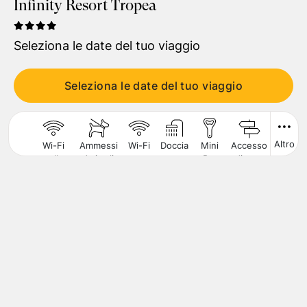
Infinity Resort Tropea
Viaggiatori
1
Camera
,
2
Adulti
Seleziona le date del tuo viaggio
CERCA
Seleziona le date del tuo viaggio
Altro
Wi-Fi
Ammessi
Wi-Fi
Doccia
Mini
Accesso
Spiagg
nelle
Animali
Bar
diretto
di
Aree
di
al Mare
Sabbi
Comuni
Piccola
Taglia