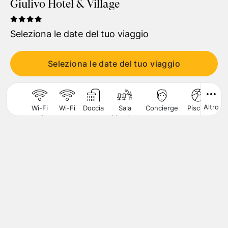
Giulivo Hotel & Village
Viaggiatori
1
Camera
,
2
Adulti
Seleziona le date del tuo viaggio
CERCA
Seleziona le date del tuo viaggio
Altro
Wi-Fi
Wi-Fi
Doccia
Sala
Concierge
Piscina
As
nelle
Meeting
per
Aree
bambini
Comuni