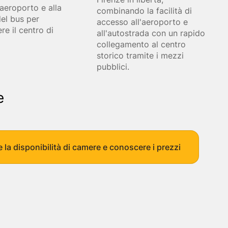
Gallipoli
Siena
Pecorino e vin
’aeroporto e alla
combinando la facilità di
Matera
Matera
Trekking Tour 
el bus per
accesso all'aeroporto e
i
Tropea
Bologna
Prestige Tour 
re il centro di
all'autostrada con un rapido
Taormina
Pisa
Tour delle Iso
collegamento al centro
astronomia
Roma
Arezzo
storico tramite i mezzi
x
Verona
Spoleto
pubblici.
Napoli
Noto
Erice
e
Alghero
e la disponibilità di camere e conoscere i prezzi