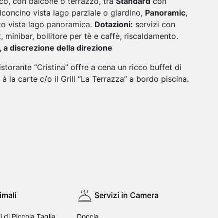
ico, con balcone o terrazzo, tra
Standard
con
lconcino vista lago parziale o giardino,
Panoramic
,
to vista lago panoramica.
Dotazioni:
servizi con
 minibar, bollitore per tè e caffè, riscaldamento.
, a discrezione della direzione
storante “Cristina” offre a cena un ricco buffet di
o à la carte c/o il Grill “La Terrazza” a bordo piscina.
imali
Servizi in Camera
 di Piccola Taglia
Doccia