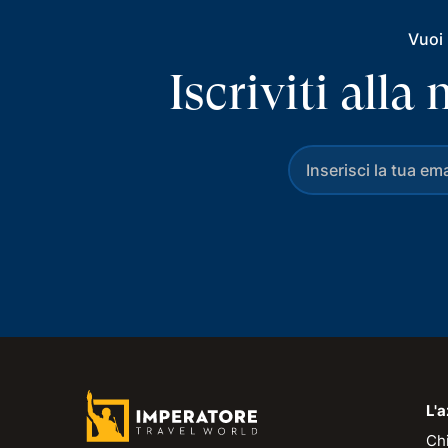
Vuoi 
Iscriviti all
L'
Ch