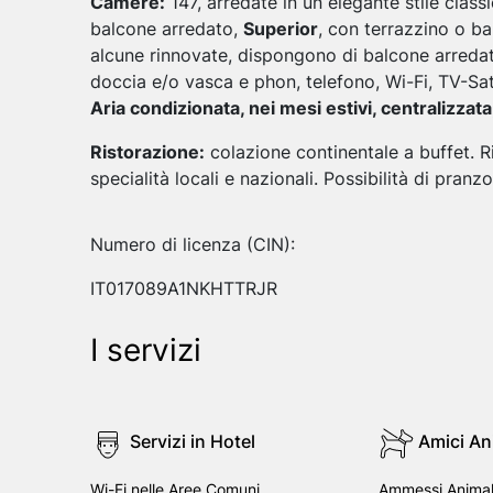
Camere:
147, arredate in un elegante stile class
balcone arredato,
Superior
, con terrazzino o ba
alcune rinnovate, dispongono di balcone arreda
doccia e/o vasca e phon, telefono, Wi-Fi, TV-Sat,
Aria condizionata, nei mesi estivi, centralizzata
Ristorazione:
colazione continentale a buffet. Ri
specialità locali e nazionali. Possibilità di pranz
Numero di licenza (CIN):
IT017089A1NKHTTRJR
I servizi
Servizi in Hotel
Amici An
Wi-Fi nelle Aree Comuni
Ammessi Animali