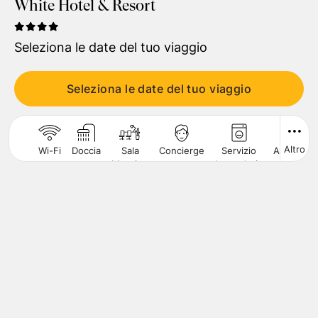
White Hotel & Resort
Viaggiatori
1
Camera
,
2
Adulti
Seleziona le date del tuo viaggio
CERCA
Seleziona le date del tuo viaggio
Altro
Wi-Fi
Doccia
Sala
Concierge
Servizio
Ascensor
Meeting
Lavanderia