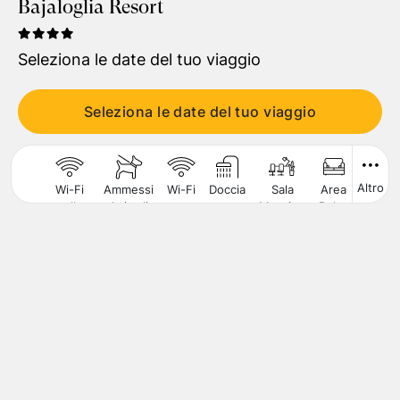
Bajaloglia Resort
Viaggiatori
1
Camera
,
2
Adulti
Seleziona le date del tuo viaggio
CERCA
Seleziona le date del tuo viaggio
Altro
Wi-Fi
Ammessi
Wi-Fi
Doccia
Sala
Area
Piscin
nelle
Animali
Meeting
Relax
per
Aree
di
bambin
Comuni
Piccola
Taglia