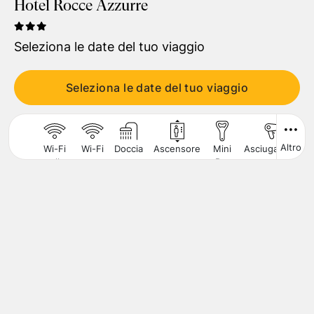
Hotel Rocce Azzurre
Viaggiatori
1
Camera
,
2
Adulti
Seleziona le date del tuo viaggio
CERCA
Seleziona le date del tuo viaggio
Altro
Wi-Fi
Wi-Fi
Doccia
Ascensore
Mini
Asciugacapelli
nelle
Bar
Aree
Comuni