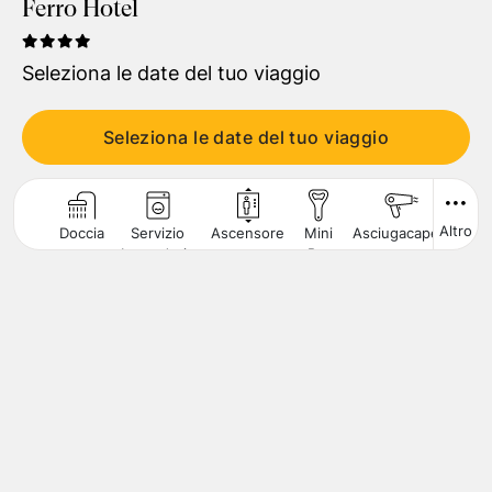
Ferro Hotel
Viaggiatori
1
Camera
,
2
Adulti
Seleziona le date del tuo viaggio
CERCA
Seleziona le date del tuo viaggio
Altro
Doccia
Servizio
Ascensore
Mini
Asciugacapelli
Cas
Lavanderia
Bar
Sic