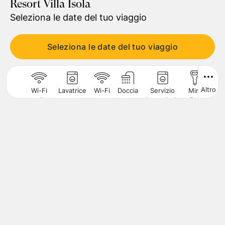
Resort Villa Isola
Seleziona le date del tuo viaggio
Viaggiatori
1
Camera
,
2
Adulti
Seleziona le date del tuo viaggio
CERCA
Altro
Wi-Fi
Lavatrice
Wi-Fi
Doccia
Servizio
Mini
Cuci
nelle
Lavanderia
Bar
Aree
Comuni