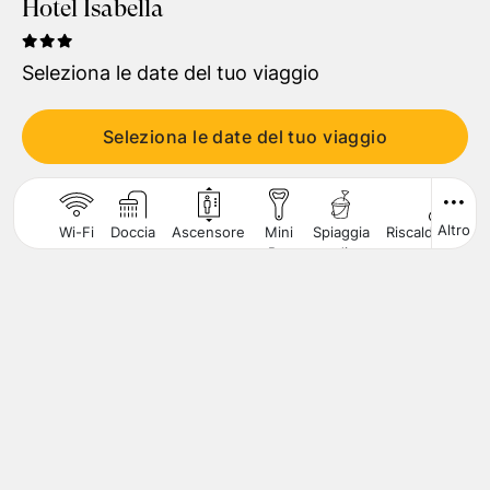
Hotel Isabella
Viaggiatori
1
Camera
,
2
Adulti
Seleziona le date del tuo viaggio
CERCA
Seleziona le date del tuo viaggio
Altro
Wi-Fi
Doccia
Ascensore
Mini
Spiaggia
Riscaldamento
Bar
di
Sabbia