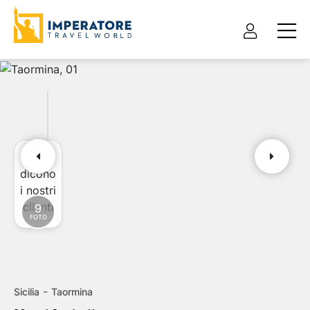
Cosa
Pacchetto vacanza
Solo hotel
dicono
i nostri
Tour e itinerari
clienti
9
FOTO
Tipo pacchetto
Partenza da
Volo + hotel
Cerca destinazioni
-
Sicilia
Taormina
Data di partenza
Data di ritorno