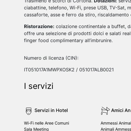
Trasimeno e scorci di Cortona.
Dotazioni:
serviz
ciabattine, telefono, Wi-Fi, prese USB, TV-Sat, mi
cassaforte, asse e ferro da stiro, riscaldamento 
Ristorazione:
colazione continentale a buffet, da
offre una selezione di prodotti dolci e salati rea
finger food complimentary all’imbrunire.
Numero di licenza (CIN):
IT051017A1MWPXOSK2 / 051017ALB0021
I servizi
Servizi in Hotel
Amici An
Wi-Fi nelle Aree Comuni
Ammessi Animali
Sala Meeting
Animali Ammess