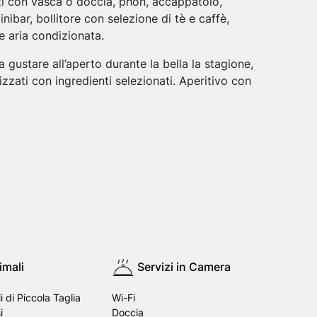
i con vasca o doccia, phon, accappatoio,
nibar, bollitore con selezione di tè e caffè,
e aria condizionata.
 gustare all’aperto durante la bella la stagione,
lizzati con ingredienti selezionati. Aperitivo con
imali
Servizi in Camera
 di Piccola Taglia
Wi-Fi
i
Doccia