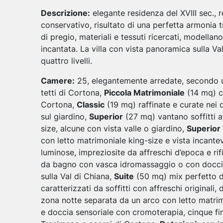
Descrizione:
elegante residenza del XVIII sec.,
conservativo, risultato di una perfetta armonia t
di pregio, materiali e tessuti ricercati, modella
incantata. La villa con vista panoramica sulla V
quattro livelli.
Camere:
25, elegantemente arredate, secondo un
tetti di Cortona,
Piccola Matrimoniale
(14 mq) co
Cortona,
Classic
(19 mq) raffinate e curate nei d
sul giardino,
Superior
(27 mq) vantano soffitti af
size, alcune con vista valle o giardino,
Superior 
con letto matrimoniale king-size e vista incante
luminose, impreziosite da affreschi d’epoca e rif
da bagno con vasca idromassaggio o con doccia
sulla Val di Chiana,
Suite
(50 mq) mix perfetto d
caratterizzati da soffitti con affreschi original
zona notte separata da un arco con letto matri
e doccia sensoriale con cromoterapia, cinque fin