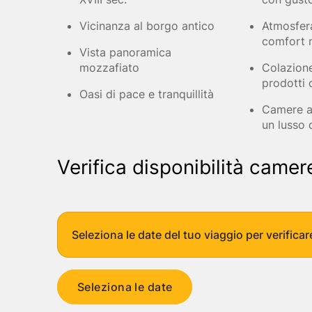
Abruzzo
Isole del Golfo di Napoli
Single
Emilia Romagna
Lampedusa
Under 30
Vicinanza al borgo antico
Atmosfer
Valle d'Aosta
Pantelleria
Viaggio con Amic
comfort 
Vista panoramica
Trentino-Alto Adige
Pet Friendly
mozzafiato
Colazione
Friuli-Venezia Giulia
Gourmet & Enog
prodotti d
Marche
Benessere e Rela
Oasi di pace e tranquillità
Malta
Camere a
un lusso 
Verifica disponibilità camer
Seleziona le date del tuo viaggio per verificar
Seleziona le date