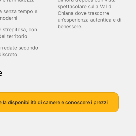
Gallipoli
Siena
Pecorino e vin
spettacolare sulla Val di
Matera
Matera
Trekking Tour 
a senza tempo e
Chiana dove trascorre
i
Tropea
Bologna
Prestige Tour 
moderni
un’esperienza autentica e di
Taormina
Pisa
Tour delle Iso
benessere.
 strepitosa, con
astronomia
Roma
Arezzo
el territorio
x
Verona
Spoleto
Napoli
Noto
rredate secondo
Erice
discreto
Alghero
e
e la disponibilità di camere e conoscere i prezzi