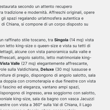
 restaurata secondo un attento recupero
ra tradizione e modernità. Affreschi originali, opere
no gli spazi regalando un’atmosfera autentica e
al di Chiana, si compone di un corpo disposto su
 raffinato stile toscano, tra
Singola
(14 mq) vista
n letto king-size o queen-size e vista su tetti di
ettagli, alcune con vista panoramica sulla valle e
frescati, angolo salotto, letto matrimoniale king-
Vista Valle
(27 mq) elegantemente affrescante,
vole sulla Valdichiana,
Deluxe
(30 mq) lussuose e
initure di pregio, dispongono di angolo salotto, sala
 doppia con cromoterapia e due finestre con vista
i fascino ed eleganza, vantano ampi spazi,
i, dispongono di ingresso, area soggiorno con salotto,
moniale king-size, sala da bagno con vasca Jacuzzi
estre con vista a 360° sulla Val di Chiana, il Lago