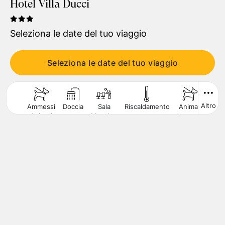
Hotel Villa Ducci
Viaggiatori
1
Camera
,
2
Adulti
Seleziona le date del tuo viaggio
CERCA
Seleziona le date del tuo viaggio
Altro
Ammessi
Doccia
Sala
Riscaldamento
Animali
Asci
Animali
Meeting
Ammessi
di
Piccola
Taglia