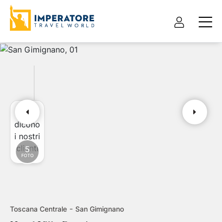
Cosa
Pacchetto vacanza
Solo hotel
dicono
i nostri
Tour e itinerari
clienti
5
FOTO
Tipo pacchetto
Partenza da
Volo + hotel
Cerca destinazioni
-
Toscana Centrale
San Gimignano
Data di partenza
Data di ritorno