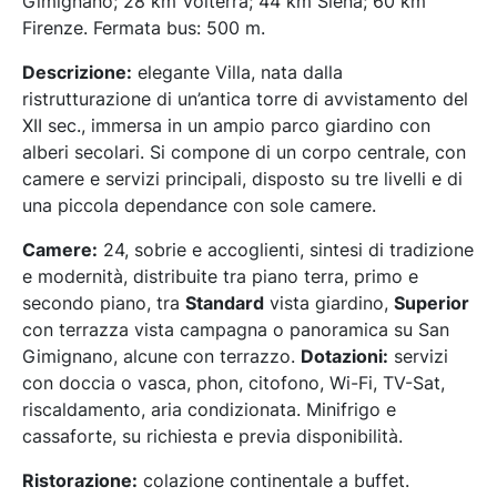
Gimignano; 28 km Volterra; 44 km Siena; 60 km
Firenze. Fermata bus: 500 m.
Descrizione:
elegante Villa, nata dalla
ristrutturazione di un’antica torre di avvistamento del
XII sec., immersa in un ampio parco giardino con
alberi secolari. Si compone di un corpo centrale, con
camere e servizi principali, disposto su tre livelli e di
una piccola dependance con sole camere.
Camere:
24, sobrie e accoglienti, sintesi di tradizione
e modernità, distribuite tra piano terra, primo e
secondo piano, tra
Standard
vista giardino,
Superior
con terrazza vista campagna o panoramica su San
Gimignano, alcune con terrazzo.
Dotazioni:
servizi
con doccia o vasca, phon, citofono, Wi-Fi, TV-Sat,
riscaldamento, aria condizionata. Minifrigo e
cassaforte, su richiesta e previa disponibilità.
Ristorazione:
colazione continentale a buffet.