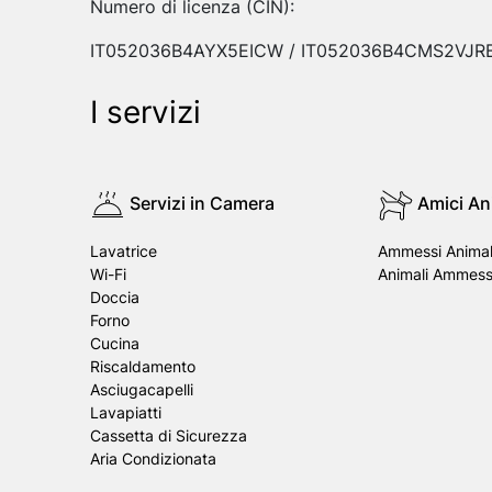
Numero di licenza (CIN):
IT052036B4AYX5EICW / IT052036B4CMS2VJR
I servizi
Servizi in Camera
Amici An
Lavatrice
Ammessi Animali
Wi-Fi
Animali Ammess
Doccia
Forno
Cucina
Riscaldamento
Asciugacapelli
Lavapiatti
Cassetta di Sicurezza
Aria Condizionata