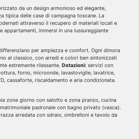
erizzato da un design armonioso ed elegante,
nza tipica delle case di campagna toscane. La
dernati attraverso il recupero di materiali locali e
t e appartamenti, immersi in una lussureggiante
i differenziano per ampiezza e comfort. Ogni dimora
o al classico, con arredi e colori ben sintonizzati
ente estremante rilassante.
Dotazioni:
servizi con
ttura, forno, microonde, lavastoviglie, lavatrice,
VD, cassaforte, riscaldamento e aria condizionata.
a zona giorno con salotto e zona pranzo, cucina
 matrimoniale padronale con bagno privato (vasca).
azza arredata con sdraio, ombrelloni e tavolo da