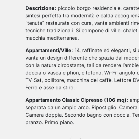
Descrizione:
piccolo borgo residenziale, caratt
sintesi perfetta tra modernità e calda accoglie
“tenuta” restaurata con cura, vanta ambienti rimo
tecniche tradizionali. Si compone di ville, chale
macchia mediterranea.
Appartamenti/Ville:
14, raffinate ed eleganti, s
vanta un design differente che spazia dal modern
con la natura circostante, tali da rendere l’ambi
doccia o vasca e phon, citofono, Wi-Fi, angolo co
TV-Sat, bollitore, macchina del caffè, Lettore D
Ferro e asse da stiro.
Appartamento Classic Cipresso (106 mq):
ampi
separata da un ampio arco. Ripostiglio. Camera
Camera doppia. Secondo bagno con doccia. Terr
pranzo. Primo piano.