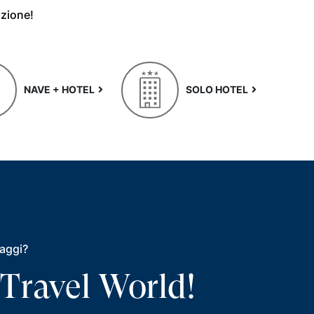
azione!
NAVE + HOTEL
SOLO HOTEL
iaggi?
 Travel World!