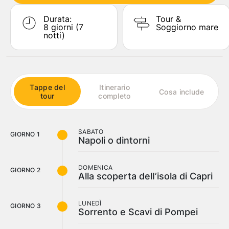
Durata:
Tour &
Viaggiatori
8
giorni (7
Soggiorno mare
1
Camera
,
2
Adulti
notti)
CERCA
Tappe del
Itinerario
Cosa include
tour
completo
SABATO
GIORNO 1
Napoli o dintorni
DOMENICA
GIORNO 2
Alla scoperta delI’isola di Capri
LUNEDÌ
GIORNO 3
Sorrento e Scavi di Pompei