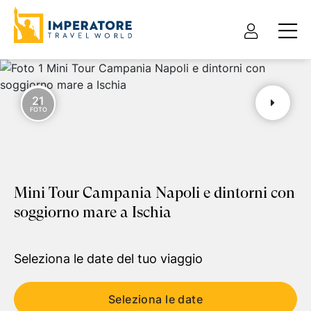
21
FOTO
Pacchetto vacanza
Solo hotel
Mini Tour Campania Napoli e dintorni con
Tour e itinerari
soggiorno mare a Ischia
Tipo pacchetto
Partenza da
Volo + hotel
Seleziona le date del tuo viaggio
Cerca destinazioni
Seleziona le date
Data di partenza
Data di ritorno