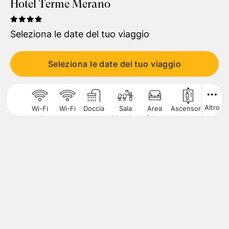
Hotel Terme Merano
Viaggiatori
1
Camera
,
2
Adulti
Seleziona le date del tuo viaggio
CERCA
Seleziona le date del tuo viaggio
Altro
Wi-Fi
Wi-Fi
Doccia
Sala
Area
Ascensore
Mini
nelle
Meeting
Relax
Bar
Aree
Comuni