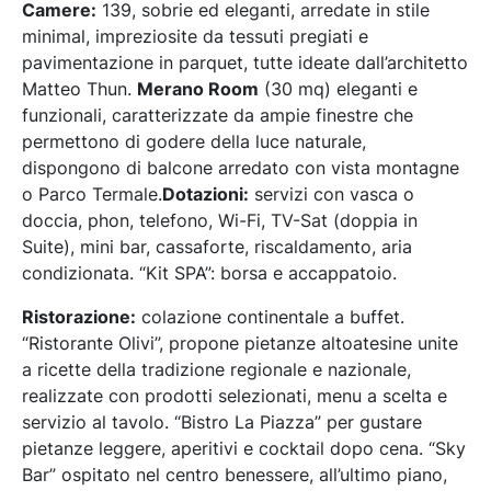
Camere:
139, sobrie ed eleganti, arredate in stile
minimal, impreziosite da tessuti pregiati e
pavimentazione in parquet, tutte ideate dall’architetto
Matteo Thun.
Merano Room
(30 mq) eleganti e
funzionali, caratterizzate da ampie finestre che
permettono di godere della luce naturale,
dispongono di balcone arredato con vista montagne
o Parco Termale.
Dotazioni:
servizi con vasca o
doccia, phon, telefono, Wi-Fi, TV-Sat (doppia in
Suite), mini bar, cassaforte, riscaldamento, aria
condizionata. “Kit SPA”: borsa e accappatoio.
Ristorazione:
colazione continentale a buffet.
“Ristorante Olivi”, propone pietanze altoatesine unite
a ricette della tradizione regionale e nazionale,
realizzate con prodotti selezionati, menu a scelta e
servizio al tavolo. “Bistro La Piazza” per gustare
pietanze leggere, aperitivi e cocktail dopo cena. “Sky
Bar” ospitato nel centro benessere, all’ultimo piano,