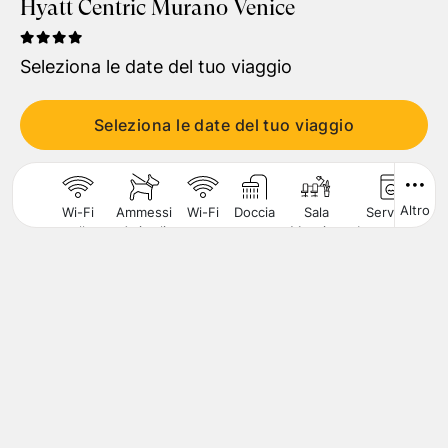
Hyatt Centric Murano Venice
Viaggiatori
1
Camera
,
2
Adulti
Seleziona le date del tuo viaggio
CERCA
Seleziona le date del tuo viaggio
Altro
Wi-Fi
Ammessi
Wi-Fi
Doccia
Sala
Servizio
A
nelle
Animali
Meeting
Lavanderia
Aree
di
Comuni
Piccola
Taglia