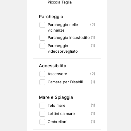
Piccola Taglia
Parcheggio
Parcheggio nelle
(2)
vicinanze
Parcheggio Incustodito
(1)
Parcheggio
(1)
videosorvegliato
Accessibilità
Ascensore
(2)
Camere per Disabili
(1)
Mare e Spiaggia
Telo mare
(1)
Lettini da mare
(1)
Ombrelloni
(1)