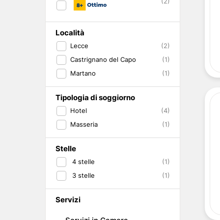
(2)
Abruzzo
Isole del Golfo di Napoli
Single
Emilia Romagna
Lampedusa
Under 30
Valle d'Aosta
Pantelleria
Viaggio con Amic
Località
Trentino-Alto Adige
Pet Friendly
Lecce
(2)
Friuli-Venezia Giulia
Gourmet & Enog
Marche
Benessere e Rela
Castrignano del Capo
(1)
Malta
Martano
(1)
Tipologia di soggiorno
Hotel
(4)
Masseria
(1)
Stelle
4
stelle
(1)
3
stelle
(1)
Servizi