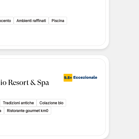
i toscani
delle Isole Eolie
delle Isole Eolie
tocento
Ambienti raffinati
Piscina
le Eolie
io Resort & Spa
Tradizioni antiche
Colazione bio
a
Ristorante gourmet km0