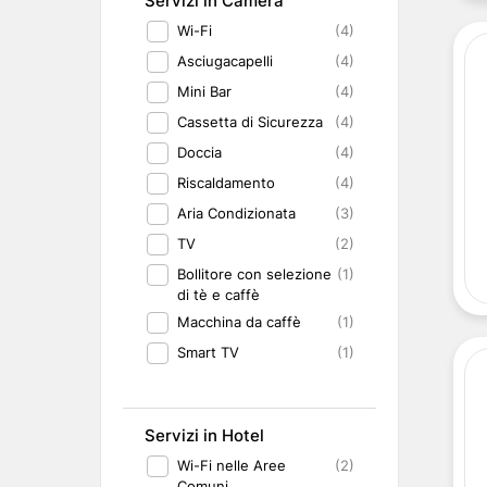
Servizi in Camera
Wi-Fi
(4)
Asciugacapelli
(4)
Mini Bar
(4)
Cassetta di Sicurezza
(4)
Doccia
(4)
Riscaldamento
(4)
Aria Condizionata
(3)
TV
(2)
Bollitore con selezione
(1)
di tè e caffè
Macchina da caffè
(1)
Smart TV
(1)
Servizi in Hotel
Wi-Fi nelle Aree
(2)
Comuni