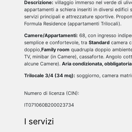
Descrizione:
villaggio immerso nel verde di uli
appartamenti a schiera inseriti in diversi edifici 
servizi principali e attrezzature sportive. Pro
Formula Residence (appartamenti Trilocali).
Camere/Appartamenti:
68, con ingresso indipe
semplice e confortevole, tra
Standard
camera co
doppio,
Family room
quadrupla doppio ambient
TV, minibar (in Camere), cassaforte. Angolo cott
alcune Camere).
Aria condizionata, obbligator
Trilocale 3/4 (34 mq):
soggiorno, camera matrim
Numero di licenza (CIN):
IT071060B200023734
I servizi