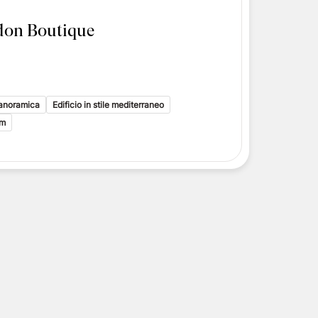
idon Boutique
panoramica
Edificio in stile mediterraneo
um