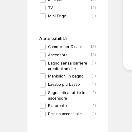
TV
(2)
Mini Frigo
(1)
Accessibilità
Camere per Disabili
(3)
Ascensore
(3)
Bagno senza barriere
(1)
architettoniche
Maniglioni in bagno
(1)
Lavabo più basso
(1)
Segnaletica tattile in
(1)
ascensore
Ristorante
(1)
Piscina accessibile
(1)