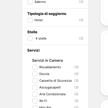
Salerno
(3)
Abruzzo
Isole del Golfo di Napoli
Single
Emilia Romagna
Lampedusa
Under 30
Valle d'Aosta
Pantelleria
Viaggio con Amic
Tipologia di soggiorno
Trentino-Alto Adige
Pet Friendly
Hotel
(3)
Friuli-Venezia Giulia
Gourmet & Enog
Marche
Benessere e Rela
Stelle
Malta
4
stelle
(3)
Servizi
Servizi in Camera
Riscaldamento
(3)
Doccia
(3)
Cassetta di Sicurezza
(3)
Asciugacapelli
(3)
Aria Condizionata
(3)
Wi-Fi
(3)
Mini Bar
(2)