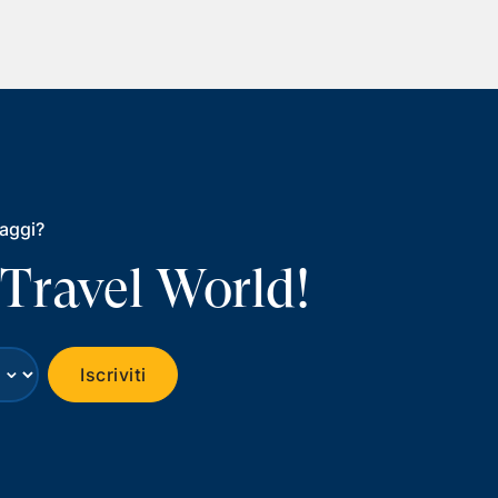
iaggi?
 Travel World!
⌄
Iscriviti