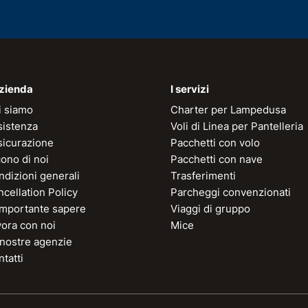
azienda
I servizi
i siamo
Charter per Lampedusa
sistenza
Voli di Linea per Pantelleria
sicurazione
Pacchetti con volo
ono di noi
Pacchetti con nave
dizioni generali
Trasferimenti
cellation Policy
Parcheggi convenzionati
 importante sapere
Viaggi di gruppo
vora con noi
Mice
 nostre agenzie
tatti