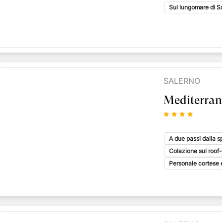
Gallipoli
Siena
Pecorino e vin
Sul lungomare di S
Matera
Matera
Trekking Tour 
i
Tropea
Bologna
Prestige Tour 
Taormina
Pisa
Tour delle Iso
astronomia
Roma
Arezzo
x
Verona
Spoleto
Napoli
Noto
SALERNO
Erice
Alghero
Mediterran
A due passi dalla s
Colazione sul roof-
Personale cortese e