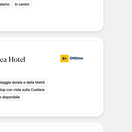
i toscani
alerno
In centro
delle Isole Eolie
delle Isole Eolie
le Eolie
ea Hotel
piaggia dorata e dalla Metrò
top con vista sulla Costiera
 disponibile