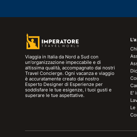
L'
Ch
As
Viaggia in Italia da Nord a Sud con
un'organizzazione impeccabile e di
As
altissima qualità, accompagnato dai nostri
Dic
Travel Concierge. Ogni vacanza e viaggio
Con
è accuratamente creato dal nostro
Esperto Designer di Esperienze per
Can
soddisfare le tue esigenze, i tuoi gusti e
E'
superare le tue aspettative.
La
Le
Con