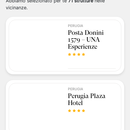
Abbiamo selezionato per te
71
strutture
nelle
vicinanze.
PERUGIA
Posta Donini
1579 – UNA
Esperienze
PERUGIA
Perugia Plaza
Hotel