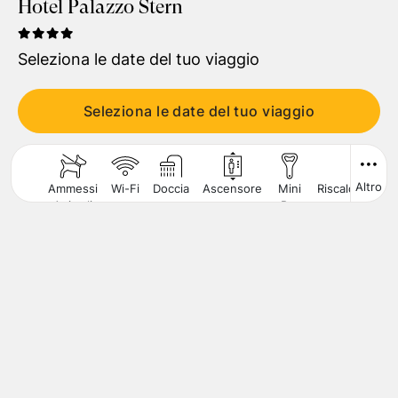
Hotel Palazzo Stern
Viaggiatori
1
Camera
,
2
Adulti
Seleziona le date del tuo viaggio
CERCA
Seleziona le date del tuo viaggio
Altro
Ammessi
Wi-Fi
Doccia
Ascensore
Mini
Riscaldamento
Animali
Bar
di
Piccola
Taglia