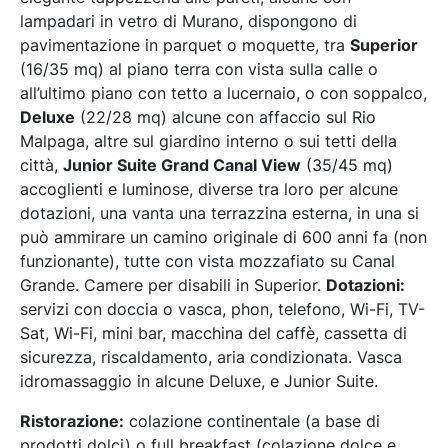
lampadari in vetro di Murano, dispongono di
pavimentazione in parquet o moquette, tra
Superior
(16/35 mq) al piano terra con vista sulla calle o
all’ultimo piano con tetto a lucernaio, o con soppalco,
Deluxe
(22/28 mq) alcune con affaccio sul Rio
Malpaga, altre sul giardino interno o sui tetti della
città,
Junior Suite Grand Canal View
(35/45 mq)
accoglienti e luminose, diverse tra loro per alcune
dotazioni, una vanta una terrazzina esterna, in una si
può ammirare un camino originale di 600 anni fa (non
funzionante), tutte con vista mozzafiato su Canal
Grande. Camere per disabili in Superior.
Dotazioni:
servizi con doccia o vasca, phon, telefono, Wi-Fi, TV-
Sat, Wi-Fi, mini bar, macchina del caffè, cassetta di
sicurezza, riscaldamento, aria condizionata. Vasca
idromassaggio in alcune Deluxe, e Junior Suite.
Ristorazione:
colazione continentale (a base di
prodotti dolci) o full breakfast (colazione dolce e