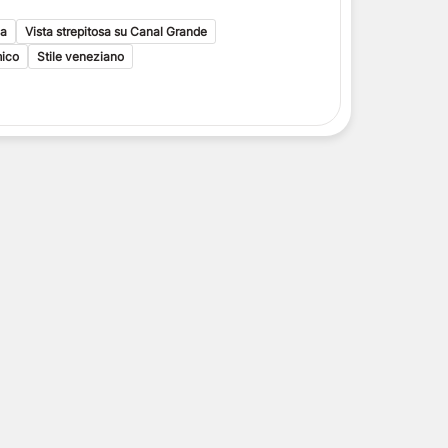
i toscani
ca
delle Isole Eolie
Vista strepitosa su Canal Grande
delle Isole Eolie
mico
Stile veneziano
le Eolie