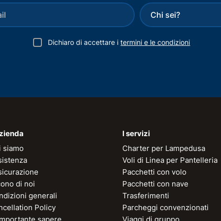
Dichiaro di accettare i
termini e le condizioni
azienda
I servizi
i siamo
Charter per Lampedusa
sistenza
Voli di Linea per Pantelleria
sicurazione
Pacchetti con volo
ono di noi
Pacchetti con nave
dizioni generali
Trasferimenti
cellation Policy
Parcheggi convenzionati
 importante sapere
Viaggi di gruppo