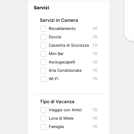
Abruzzo
Isole del Golfo di Napoli
Single
Servizi
Emilia Romagna
Lampedusa
Under 30
Valle d'Aosta
Pantelleria
Viaggio con Amic
Servizi in Camera
Trentino-Alto Adige
Pet Friendly
Riscaldamento
(1)
Friuli-Venezia Giulia
Gourmet & Enog
Marche
Benessere e Rela
Doccia
(1)
Malta
Cassetta di Sicurezza
(1)
Mini Bar
(1)
Asciugacapelli
(1)
Aria Condizionata
(1)
Wi-Fi
(1)
Tipo di Vacanza
Viaggio con Amici
(1)
Luna di Miele
(1)
Famiglia
(1)