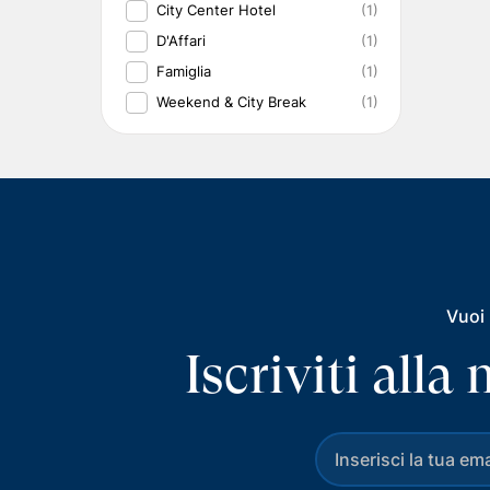
City Center Hotel
(1)
D'Affari
(1)
Famiglia
(1)
Weekend & City Break
(1)
Vuoi 
Iscriviti all