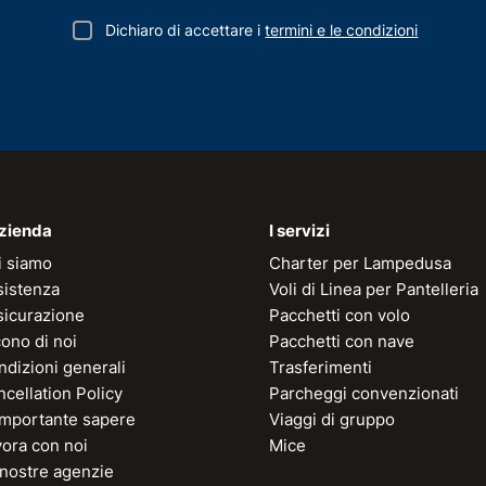
Dichiaro di accettare i
termini e le condizioni
azienda
I servizi
i siamo
Charter per Lampedusa
sistenza
Voli di Linea per Pantelleria
sicurazione
Pacchetti con volo
ono di noi
Pacchetti con nave
dizioni generali
Trasferimenti
cellation Policy
Parcheggi convenzionati
 importante sapere
Viaggi di gruppo
vora con noi
Mice
 nostre agenzie