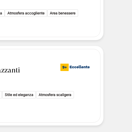
i toscani
delle Isole Eolie
ca
Atmosfera accogliente
Area benessere
delle Isole Eolie
le Eolie
zzanti
Stile ed eleganza
Atmosfera scaligera