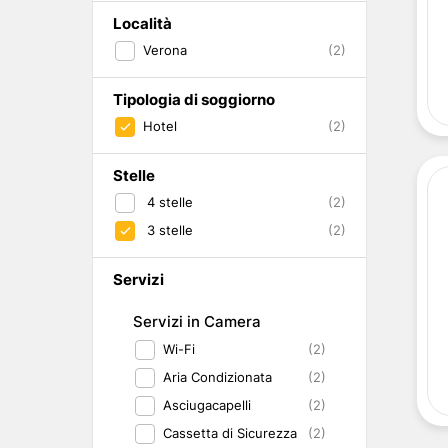
Abruzzo
Isole del Golfo di Napoli
Single
Località
Emilia Romagna
Lampedusa
Under 30
Verona
(2)
Valle d'Aosta
Pantelleria
Viaggio con Amic
Trentino-Alto Adige
Pet Friendly
Friuli-Venezia Giulia
Tipologia di soggiorno
Gourmet & Enog
Marche
Benessere e Rela
Hotel
(2)
Malta
Stelle
4
stelle
(2)
3
stelle
(2)
Servizi
Servizi in Camera
Wi-Fi
(2)
Aria Condizionata
(2)
Asciugacapelli
(2)
Cassetta di Sicurezza
(2)