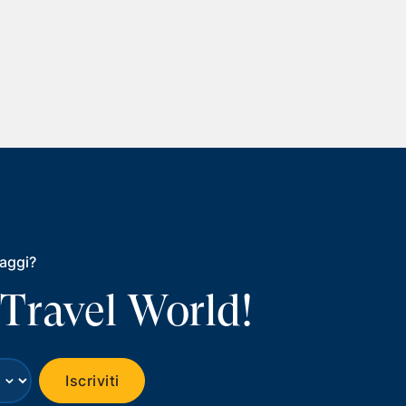
iaggi?
 Travel World!
⌄
Iscriviti