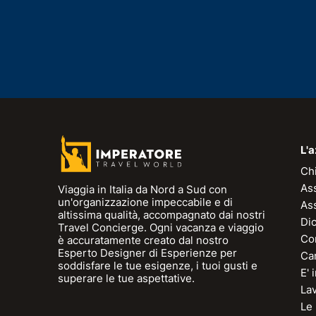
L'
Ch
As
Viaggia in Italia da Nord a Sud con
un'organizzazione impeccabile e di
As
altissima qualità, accompagnato dai nostri
Dic
Travel Concierge. Ogni vacanza e viaggio
Con
è accuratamente creato dal nostro
Esperto Designer di Esperienze per
Can
soddisfare le tue esigenze, i tuoi gusti e
E'
superare le tue aspettative.
La
Le