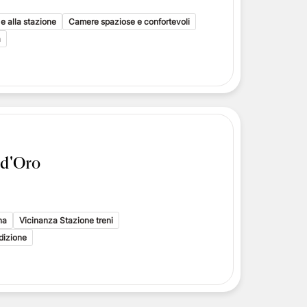
i toscani
 e alla stazione
delle Isole Eolie
Camere spaziose e confortevoli
delle Isole Eolie
a
le Eolie
 d'Oro
na
Vicinanza Stazione treni
adizione