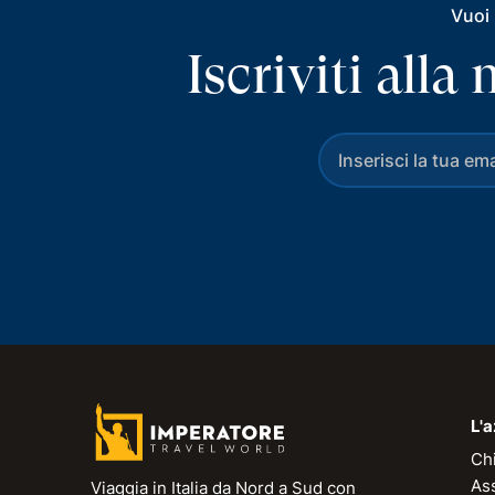
Vuoi 
Iscriviti all
L'
Ch
As
Viaggia in Italia da Nord a Sud con