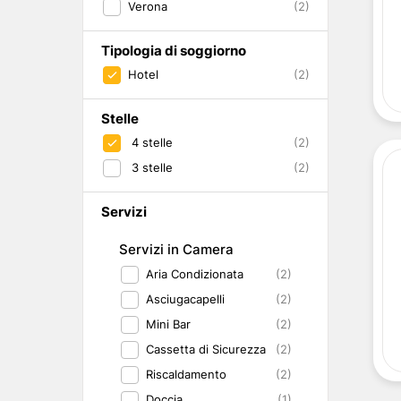
Verona
(2)
Abruzzo
Isole del Golfo di Napoli
Single
Emilia Romagna
Lampedusa
Under 30
Valle d'Aosta
Pantelleria
Viaggio con Amic
Tipologia di soggiorno
Trentino-Alto Adige
Pet Friendly
Hotel
(2)
Friuli-Venezia Giulia
Gourmet & Enog
Marche
Benessere e Rela
Stelle
Malta
4
stelle
(2)
3
stelle
(2)
Servizi
Servizi in Camera
Aria Condizionata
(2)
Asciugacapelli
(2)
Mini Bar
(2)
Cassetta di Sicurezza
(2)
Riscaldamento
(2)
Doccia
(1)