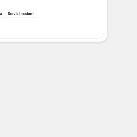
i toscani
delle Isole Eolie
ca
Servizi moderni
delle Isole Eolie
le Eolie