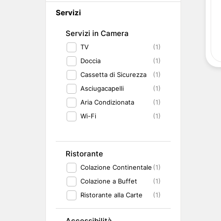
Abruzzo
Isole del Golfo di Napoli
Single
Servizi
Emilia Romagna
Lampedusa
Under 30
Valle d'Aosta
Pantelleria
Viaggio con Amic
Servizi in Camera
Trentino-Alto Adige
Pet Friendly
TV
(1)
Friuli-Venezia Giulia
Gourmet & Enog
Marche
Benessere e Rela
Doccia
(1)
Malta
Cassetta di Sicurezza
(1)
Asciugacapelli
(1)
Aria Condizionata
(1)
Wi-Fi
(1)
Ristorante
Colazione Continentale
(1)
Colazione a Buffet
(1)
Ristorante alla Carte
(1)
Accessibilità