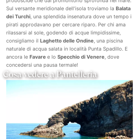
proboscide che dal promontorio sprofonda nel mare.
Sul versante meridionale dell'isola troviamo la
Balata
dei Turchi
, una splendida insenatura dove un tempo i
pirati approdavano per cercare riparo. Per chi ama
rilassarsi al sole, godendo di acque limpidissime,
consigliamo il
Laghetto delle Ondine
, una piscina
naturale di acqua salata in località Punta Spadillo. E
ancora le
Favare
e lo
Specchio di Venere
, dove
concedersi una pausa termale!
Cosa vedere a Pantelleria