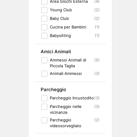
Area Giochi Esterna
(4)
Young Club
(2)
Baby Club
(2)
Cucina per Bambini
(1)
Babysitting
(1)
Amici Animali
Ammessi Animali di
(5)
Piccola Taglia
Animali Ammessi
(3)
Parcheggio
Parcheggio Incustodito
(3)
Parcheggio nelle
(3)
vicinanze
Parcheggio
(2)
videosorvegliato