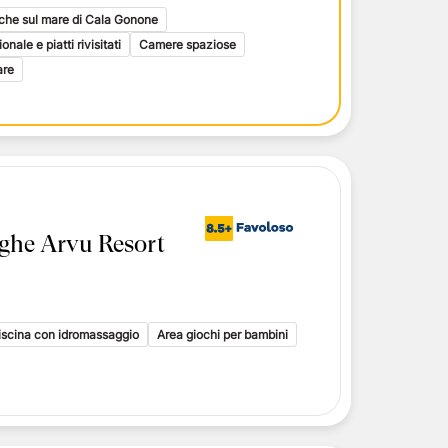
i toscani
che sul mare di Cala Gonone
delle Isole Eolie
nale e piatti rivisitati
Camere spaziose
delle Isole Eolie
are
le Eolie
ghe Arvu Resort
iscina con idromassaggio
Area giochi per bambini