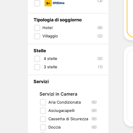
(3)
Abruzzo
Isole del Golfo di Napoli
Single
Emilia Romagna
Lampedusa
Under 30
Valle d'Aosta
Pantelleria
Viaggio con Amic
Tipologia di soggiorno
Trentino-Alto Adige
Pet Friendly
Hotel
(6)
Friuli-Venezia Giulia
Gourmet & Enog
Marche
Benessere e Rela
Villaggio
(2)
Malta
Stelle
4
stelle
(5)
3
stelle
(1)
Servizi
Servizi in Camera
Aria Condizionata
(6)
Asciugacapelli
(6)
Cassetta di Sicurezza
(6)
Doccia
(6)