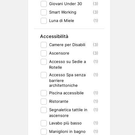
Giovani Under 30
(3)
Smart Working
(3)
Luna di Miele
(1)
Accessibilità
Camere per Disabili
(3)
Ascensore
(3)
Accesso su Sedie a
(1)
Rotelle
Accesso Spa senza
(1)
barriere
architettoniche
Piscina accessibile
(1)
Ristorante
(1)
Segnaletica tattile in
(1)
ascensore
Lavabo più basso
(1)
Maniglioni in bagno
(1)