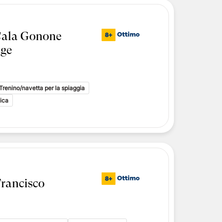
Cala Gonone
age
Trenino/navetta per la spiaggia
ica
Francisco