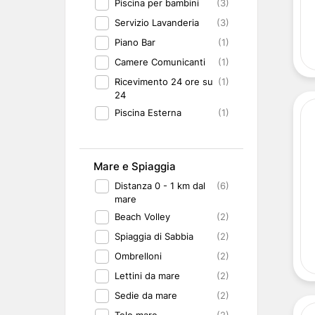
Piscina per bambini
(3)
Servizio Lavanderia
(3)
Piano Bar
(1)
Camere Comunicanti
(1)
Ricevimento 24 ore su
(1)
24
Piscina Esterna
(1)
Mare e Spiaggia
Distanza 0 - 1 km dal
(6)
mare
Beach Volley
(2)
Spiaggia di Sabbia
(2)
Ombrelloni
(2)
Lettini da mare
(2)
Sedie da mare
(2)
Telo mare