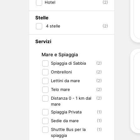
Hotel
(2)
Abruzzo
Isole del Golfo di Napoli
Single
Emilia Romagna
Lampedusa
Under 30
Valle d'Aosta
Pantelleria
Viaggio con Amic
Stelle
Trentino-Alto Adige
Pet Friendly
4
stelle
(2)
Friuli-Venezia Giulia
Gourmet & Enog
Marche
Benessere e Rela
Servizi
Malta
Mare e Spiaggia
Spiaggia di Sabbia
(2)
Ombrelloni
(2)
Lettini da mare
(2)
Telo mare
(2)
Distanza 0 - 1 km dal
(2)
mare
Spiaggia Privata
(1)
Sedie da mare
(1)
Shuttle Bus per la
(1)
spiaggia