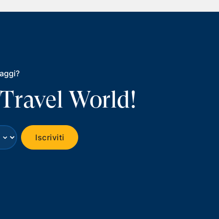
iaggi?
 Travel World!
⌄
Iscriviti