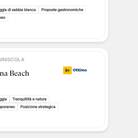
i toscani
ggia di sabbia bianca
delle Isole Eolie
Proposte gastronomiche
delle Isole Eolie
neo
le Eolie
SINISCOLA
ena Beach
ggia
Tranquillità e natura
emporaneo
Posizione strategica