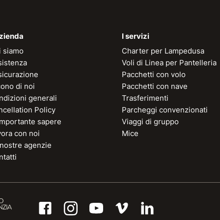
azienda
I servizi
i siamo
Charter per Lampedusa
sistenza
Voli di Linea per Pantelleria
sicurazione
Pacchetti con volo
ono di noi
Pacchetti con nave
dizioni generali
Trasferimenti
cellation Policy
Parcheggi convenzionati
 importante sapere
Viaggi di gruppo
vora con noi
Mice
 nostre agenzie
tatti