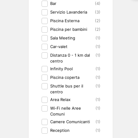
Bar
(4)
Servizio Lavanderia
(3)
Piscina Esterna
(2)
Piscina per bambini
(2)
Sala Meeting
(1)
Car-valet
(1)
Distanza 0 - 1 km dal
(1)
centro
Infinity Pool
(1)
Piscina coperta
(1)
Shuttle bus per il
(1)
centro
Area Relax
(1)
Wi-Fi nelle Aree
(1)
Comuni
Camere Comunicanti
(1)
Reception
(1)