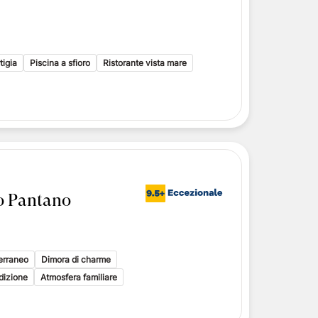
i toscani
delle Isole Eolie
delle Isole Eolie
le Eolie
tigia
Piscina a sfioro
Ristorante vista mare
o Pantano
erraneo
Dimora di charme
adizione
Atmosfera familiare