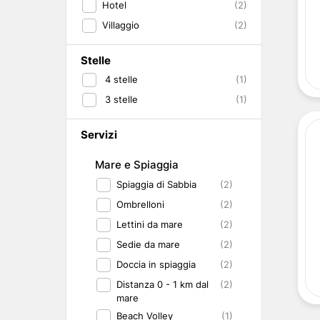
Hotel
(2)
Abruzzo
Isole del Golfo di Napoli
Single
Emilia Romagna
Lampedusa
Under 30
Villaggio
(2)
Valle d'Aosta
Pantelleria
Viaggio con Amic
Trentino-Alto Adige
Pet Friendly
Stelle
Friuli-Venezia Giulia
Gourmet & Enog
4
stelle
(1)
Marche
Benessere e Rela
3
stelle
(1)
Malta
Servizi
Mare e Spiaggia
Spiaggia di Sabbia
(2)
Ombrelloni
(2)
Lettini da mare
(2)
Sedie da mare
(2)
Doccia in spiaggia
(2)
Distanza 0 - 1 km dal
(2)
mare
Beach Volley
(1)