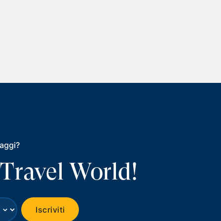
iaggi?
 Travel World!
⌄
Iscriviti