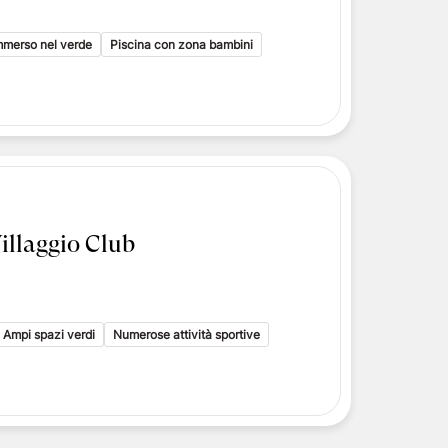
i toscani
delle Isole Eolie
mmerso nel verde
Piscina con zona bambini
delle Isole Eolie
le Eolie
illaggio Club
Ampi spazi verdi
Numerose attività sportive