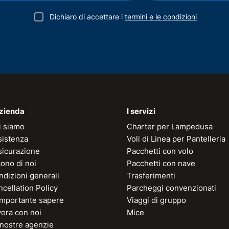
Dichiaro di accettare i
termini e le condizioni
azienda
I servizi
i siamo
Charter per Lampedusa
sistenza
Voli di Linea per Pantelleria
sicurazione
Pacchetti con volo
ono di noi
Pacchetti con nave
dizioni generali
Trasferimenti
cellation Policy
Parcheggi convenzionati
 importante sapere
Viaggi di gruppo
vora con noi
Mice
 nostre agenzie