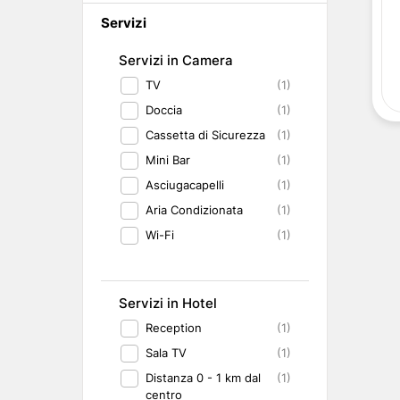
Abruzzo
Isole del Golfo di Napoli
Single
Servizi
Emilia Romagna
Lampedusa
Under 30
Valle d'Aosta
Pantelleria
Viaggio con Amic
Servizi in Camera
Trentino-Alto Adige
Pet Friendly
TV
(1)
Friuli-Venezia Giulia
Gourmet & Enog
Marche
Benessere e Rela
Doccia
(1)
Malta
Cassetta di Sicurezza
(1)
Mini Bar
(1)
Asciugacapelli
(1)
Aria Condizionata
(1)
Wi-Fi
(1)
Servizi in Hotel
Reception
(1)
Sala TV
(1)
Distanza 0 - 1 km dal
(1)
centro