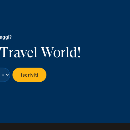
iaggi?
 Travel World!
⌄
Iscriviti