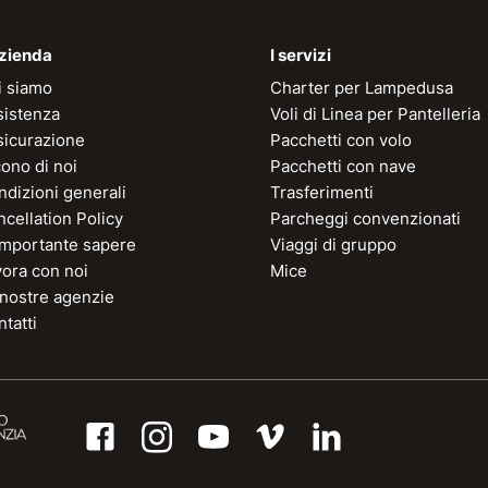
azienda
I servizi
i siamo
Charter per Lampedusa
sistenza
Voli di Linea per Pantelleria
sicurazione
Pacchetti con volo
ono di noi
Pacchetti con nave
dizioni generali
Trasferimenti
cellation Policy
Parcheggi convenzionati
 importante sapere
Viaggi di gruppo
vora con noi
Mice
 nostre agenzie
tatti