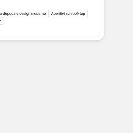
i toscani
delle Isole Eolie
a d’epoca e design moderno
Aperitivi sul roof-top
delle Isole Eolie
e
le Eolie