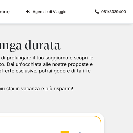
dine
Agenzie di Viaggio
081/3339400
lari
liane
Malta
Umbria
lunga durata
Magica 2026 - Orientale
e
Isola di Malta
Umbria Centrale
di prolungare il tuo soggiorno e scopri le
Magica 2026 - Occidentale
to. Dai un'occhiata alle nostre proposte e
icercata
a
offerte esclusive, potrai godere di tariffe
mpania 2026 - Primavera-Estate
sa
lia e Matera 2026
di
no delle due Sicilie 2026
ù stai in vacanza e più risparmi!
a 2026
a 2026
 del Presepe Napoletano e Pompei
oterismo, pizze e Lacryma Christi
disiaco tra tortellini, torri e dolci colline
a 4 stelle
dimenticabile nella storia dell'Impero Romano