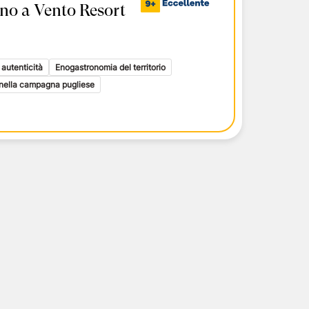
no a Vento Resort
i toscani
delle Isole Eolie
delle Isole Eolie
le Eolie
 autenticità
Enogastronomia del territorio
x nella campagna pugliese