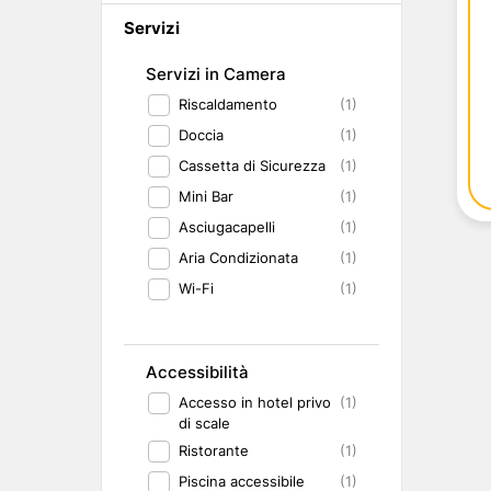
Abruzzo
Isole del Golfo di Napoli
Single
Servizi
Emilia Romagna
Lampedusa
Under 30
Valle d'Aosta
Pantelleria
Viaggio con Amic
Servizi in Camera
Trentino-Alto Adige
Pet Friendly
Riscaldamento
(1)
Friuli-Venezia Giulia
Gourmet & Enog
Marche
Benessere e Rela
Doccia
(1)
Malta
Cassetta di Sicurezza
(1)
Mini Bar
(1)
Asciugacapelli
(1)
Aria Condizionata
(1)
Wi-Fi
(1)
Accessibilità
Accesso in hotel privo
(1)
di scale
Ristorante
(1)
Piscina accessibile
(1)