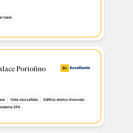
i toscani
delle Isole Eolie
delle Isole Eolie
al mare
le Eolie
alace Portofino
are
Vista mozzafiato
Edificio storico rinnovato
moderna SPA