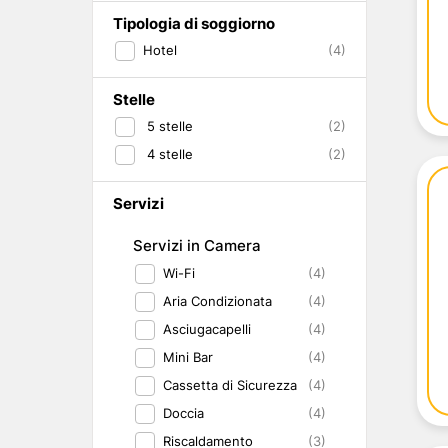
Abruzzo
Isole del Golfo di Napoli
Single
Tipologia di soggiorno
Emilia Romagna
Lampedusa
Under 30
Hotel
(4)
Valle d'Aosta
Pantelleria
Viaggio con Amic
Trentino-Alto Adige
Pet Friendly
Friuli-Venezia Giulia
Stelle
Gourmet & Enog
Marche
Benessere e Rela
5
stelle
(2)
Malta
4
stelle
(2)
Servizi
Servizi in Camera
Wi-Fi
(4)
Aria Condizionata
(4)
Asciugacapelli
(4)
Mini Bar
(4)
Cassetta di Sicurezza
(4)
Doccia
(4)
Riscaldamento
(3)