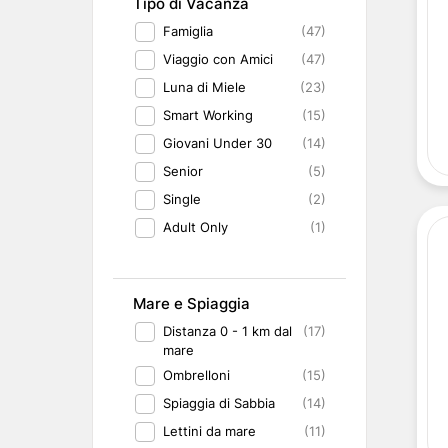
Tipo di Vacanza
Famiglia
(47)
Viaggio con Amici
(47)
Luna di Miele
(23)
Smart Working
(15)
Giovani Under 30
(14)
Senior
(5)
Single
(2)
Adult Only
(1)
Mare e Spiaggia
Distanza 0 - 1 km dal
(17)
mare
Ombrelloni
(15)
Spiaggia di Sabbia
(14)
Lettini da mare
(11)