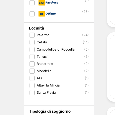
(1)
Abruzzo
Isole del Golfo di Napoli
Single
Emilia Romagna
Lampedusa
Under 30
(25)
Valle d'Aosta
Pantelleria
Viaggio con Amic
Trentino-Alto Adige
Pet Friendly
Friuli-Venezia Giulia
Gourmet & Enog
Località
Marche
Benessere e Rela
Palermo
(24)
Malta
Cefalù
(14)
Campofelice di Roccella
(5)
Terrasini
(5)
Balestrate
(2)
Mondello
(2)
Alia
(1)
Altavilla Milicia
(1)
Santa Flavia
(1)
Tipologia di soggiorno