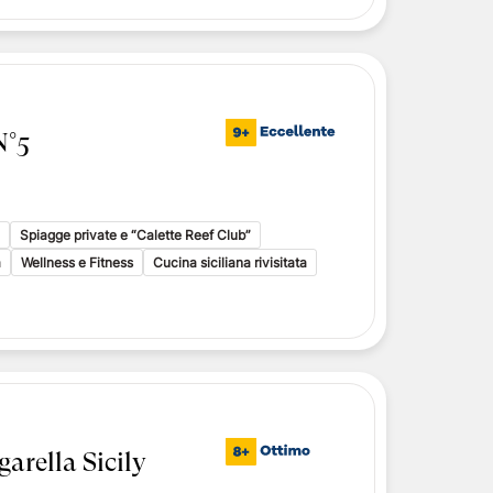
N°5
Spiagge private e “Calette Reef Club”
a
Wellness e Fitness
Cucina siciliana rivisitata
arella Sicily