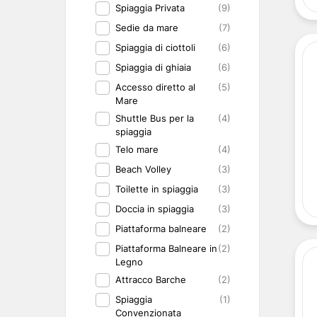
Spiaggia Privata
(9)
Sedie da mare
(7)
Spiaggia di ciottoli
(6)
Spiaggia di ghiaia
(6)
Accesso diretto al
(5)
Mare
Shuttle Bus per la
(4)
spiaggia
Telo mare
(4)
Beach Volley
(3)
Toilette in spiaggia
(3)
Doccia in spiaggia
(3)
Piattaforma balneare
(2)
Piattaforma Balneare in
(2)
Legno
Attracco Barche
(2)
Spiaggia
(1)
Convenzionata