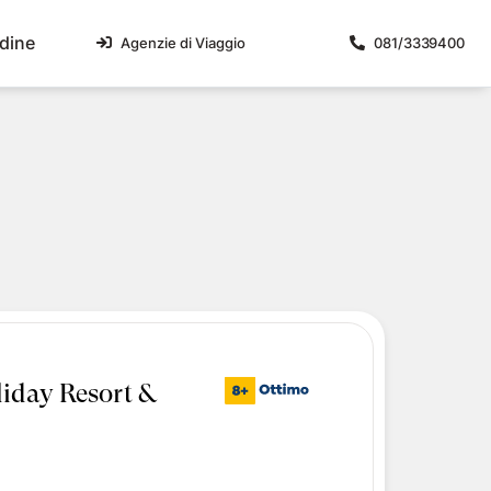
dine
Agenzie di Viaggio
081/3339400
lari
liane
Malta
Umbria
Magica 2026 - Orientale
e
Isola di Malta
Umbria Centrale
Magica 2026 - Occidentale
icercata
a
mpania 2026 - Primavera-Estate
sa
lia e Matera 2026
di
no delle due Sicilie 2026
a 2026
a 2026
 del Presepe Napoletano e Pompei
iday Resort &
oterismo, pizze e Lacryma Christi
disiaco tra tortellini, torri e dolci colline
a 4 stelle
dimenticabile nella storia dell'Impero Romano