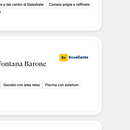
i toscani
e e dal centro di Balestrate
Camere ampie e raffinate
delle Isole Eolie
e
delle Isole Eolie
le Eolie
Fontana Barone
Gazebo con area relax
Piscina con solarium