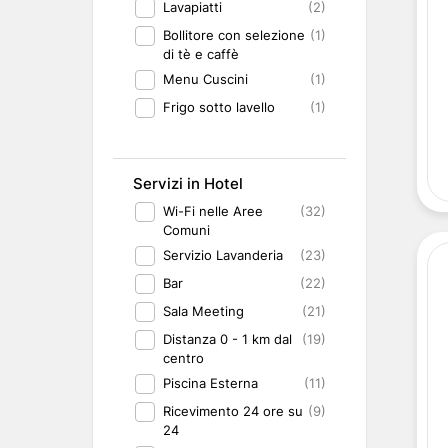
Lavapiatti
(2)
Bollitore con selezione
(1)
di tè e caffè
Menu Cuscini
(1)
Frigo sotto lavello
(1)
Servizi in Hotel
Wi-Fi nelle Aree
(32)
Comuni
Servizio Lavanderia
(23)
Bar
(22)
Sala Meeting
(21)
Distanza 0 - 1 km dal
(19)
centro
Piscina Esterna
(11)
Ricevimento 24 ore su
(9)
24