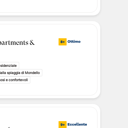
partments &
esidenziale
dalla spiaggia di Mondello
osi e confortevoli