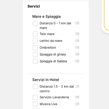
Abruzzo
Isole del Golfo di Napoli
Single
Servizi
Emilia Romagna
Lampedusa
Under 30
Valle d'Aosta
Pantelleria
Viaggio con Amic
Mare e Spiaggia
Trentino-Alto Adige
Pet Friendly
Distanza 0 - 1 km dal
(1)
Friuli-Venezia Giulia
Gourmet & Enog
mare
Marche
Benessere e Rela
Telo mare
(1)
Malta
Lettini da mare
(1)
Ombrelloni
(1)
Spiaggia di ghiaia
(1)
Spiaggia di Sabbia
(1)
Servizi in Hotel
Distanza 1.5 - 2 km dal
(1)
centro
Servizio Lavanderia
(1)
Musica Live
(1)