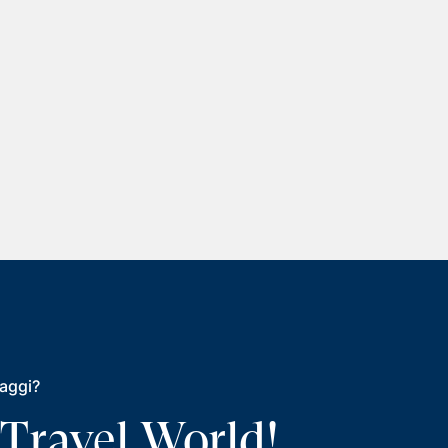
iaggi?
 Travel World!