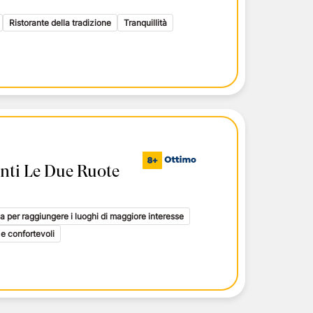
i toscani
delle Isole Eolie
Ristorante della tradizione
Tranquillità
delle Isole Eolie
le Eolie
ti Le Due Ruote
a per raggiungere i luoghi di maggiore interesse
e confortevoli