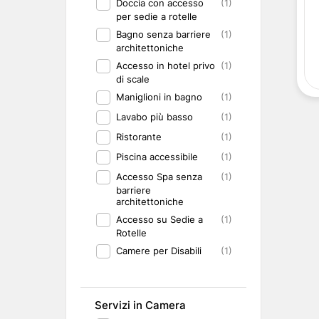
Doccia con accesso
(1)
Abruzzo
Isole del Golfo di Napoli
Single
per sedie a rotelle
Emilia Romagna
Lampedusa
Under 30
Bagno senza barriere
(1)
Valle d'Aosta
Pantelleria
Viaggio con Amic
architettoniche
Trentino-Alto Adige
Pet Friendly
Accesso in hotel privo
(1)
Friuli-Venezia Giulia
Gourmet & Enog
di scale
Marche
Benessere e Rela
Maniglioni in bagno
(1)
Malta
Lavabo più basso
(1)
Ristorante
(1)
Piscina accessibile
(1)
Accesso Spa senza
(1)
barriere
architettoniche
Accesso su Sedie a
(1)
Rotelle
Camere per Disabili
(1)
Servizi in Camera