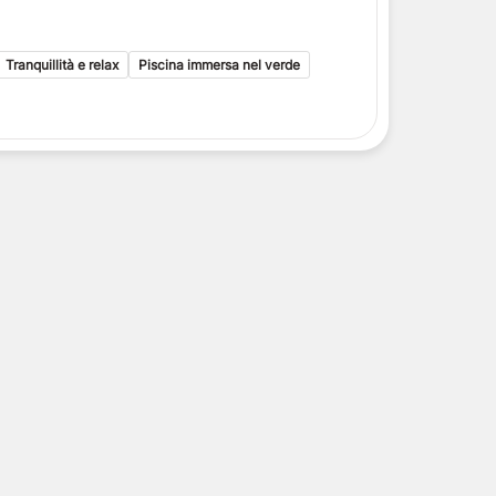
i toscani
delle Isole Eolie
delle Isole Eolie
Tranquillità e relax
Piscina immersa nel verde
le Eolie