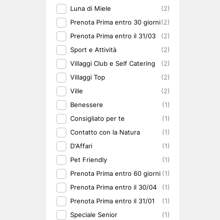
Luna di Miele
(2)
Prenota Prima entro 30 giorni
(2)
Prenota Prima entro il 31/03
(2)
Sport e Attività
(2)
Villaggi Club e Self Catering
(2)
Villaggi Top
(2)
Ville
(2)
Benessere
(1)
Consigliato per te
(1)
Contatto con la Natura
(1)
D'Affari
(1)
Pet Friendly
(1)
Prenota Prima entro 60 giorni
(1)
Prenota Prima entro il 30/04
(1)
Prenota Prima entro il 31/01
(1)
Speciale Senior
(1)