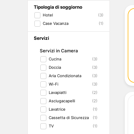
Abruzzo
Isole del Golfo di Napoli
Single
Tipologia di soggiorno
Emilia Romagna
Lampedusa
Under 30
Hotel
(3)
Valle d'Aosta
Pantelleria
Viaggio con Amic
Trentino-Alto Adige
Pet Friendly
Case Vacanza
(1)
Friuli-Venezia Giulia
Gourmet & Enog
Marche
Benessere e Rela
Servizi
Malta
Servizi in Camera
Cucina
(3)
Doccia
(3)
Aria Condizionata
(3)
Wi-Fi
(3)
Lavapiatti
(2)
Asciugacapelli
(2)
Lavatrice
(1)
Cassetta di Sicurezza
(1)
TV
(1)