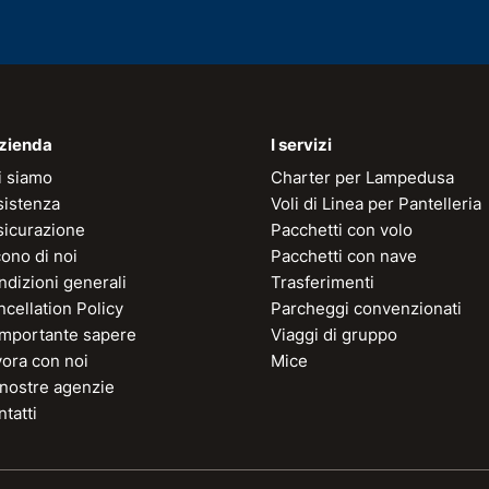
azienda
I servizi
i siamo
Charter per Lampedusa
sistenza
Voli di Linea per Pantelleria
sicurazione
Pacchetti con volo
ono di noi
Pacchetti con nave
dizioni generali
Trasferimenti
cellation Policy
Parcheggi convenzionati
 importante sapere
Viaggi di gruppo
vora con noi
Mice
 nostre agenzie
tatti