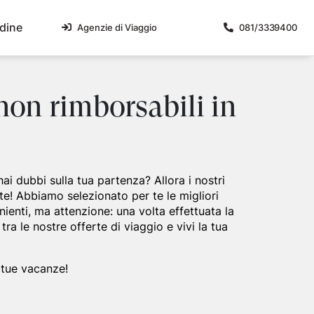
dine
Agenzie di Viaggio
081/3339400
lari
liane
Malta
Umbria
 non rimborsabili in
Magica 2026 - Orientale
e
Isola di Malta
Umbria Centrale
Magica 2026 - Occidentale
icercata
a
mpania 2026 - Primavera-Estate
sa
i dubbi sulla tua partenza? Allora i nostri
lia e Matera 2026
di
te! Abbiamo selezionato per te le migliori
no delle due Sicilie 2026
nienti, ma attenzione: una volta effettuata la
a 2026
ra le nostre offerte di viaggio e vivi la tua
a 2026
 del Presepe Napoletano e Pompei
oterismo, pizze e Lacryma Christi
 tue vacanze!
disiaco tra tortellini, torri e dolci colline
a 4 stelle
dimenticabile nella storia dell'Impero Romano