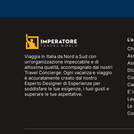
L'
Ch
As
Viaggia in Italia da Nord a Sud con
un'organizzazione impeccabile e di
As
altissima qualità, accompagnato dai nostri
Dic
Travel Concierge. Ogni vacanza e viaggio
Con
è accuratamente creato dal nostro
Esperto Designer di Esperienze per
Can
soddisfare le tue esigenze, i tuoi gusti e
E'
superare le tue aspettative.
La
Le
Con