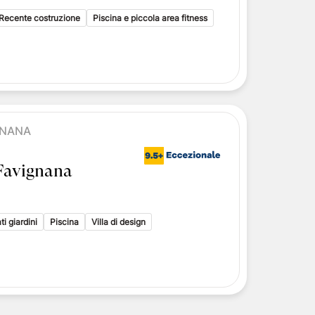
Recente costruzione
Piscina e piccola area fitness
GNANA
Favignana
i giardini
Piscina
Villa di design