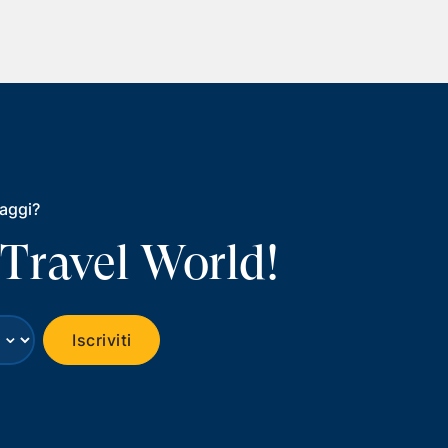
iaggi?
 Travel World!
⌄
Iscriviti