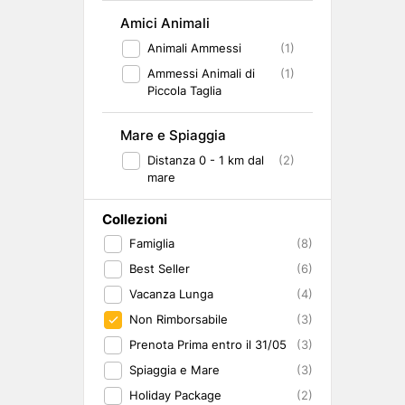
Amici Animali
Animali Ammessi
(1)
Ammessi Animali di
(1)
Piccola Taglia
Mare e Spiaggia
Distanza 0 - 1 km dal
(2)
mare
Collezioni
Famiglia
(8)
Best Seller
(6)
Vacanza Lunga
(4)
Non Rimborsabile
(3)
Prenota Prima entro il 31/05
(3)
Spiaggia e Mare
(3)
Holiday Package
(2)